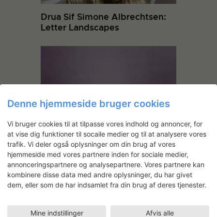
Drua Sif Simone Albrechtsen:
Letter Landscapes
Denne hjemmeside bruger cookies
Vi bruger cookies til at tilpasse vores indhold og annoncer, for
at vise dig funktioner til socaile medier og til at analysere vores
Tinne Zenner og Eva la Cour:
trafik. Vi deler også oplysninger om din brug af vores
THE VISUAL INSCRIPTION –
hjemmeside med vores partnere inden for sociale medier,
Endangered and Endangering
annonceringspartnere og analysepartnere. Vores partnere kan
kombinere disse data med andre oplysninger, du har givet
dem, eller som de har indsamlet fra din brug af deres tjenester.
Emil Salto
Mine indstillinger
Afvis alle
Uddannet fra Det Kongelige