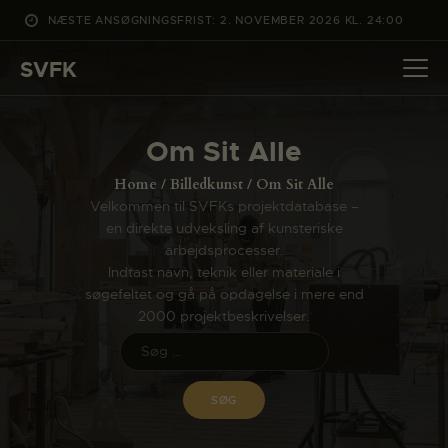
NÆSTE ANSØGNINGSFRIST: 2. NOVEMBER 2026 KL. 24:00
SVFK
SVFK
DET SKER
Om Sit Alle
PROJEKTER
Home
Billedkunst
Om Sit Alle
CHANNEL
Velkommen til SVFKs projektdatabase –
en direkte udveksling af kunsteriske
ANSØG
arbejdsprocesser.
OM SVFK
Indtast navn, teknik eller materiale i
søgefeltet og gå på opdagelse i mere end
ENGLISH
2000 projektbeskrivelser.