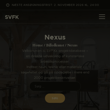
NÆSTE ANSØGNINGSFRIST: 2. NOVEMBER 2026 KL. 24:00
SVFK
SVFK
DET SKER
Nexus
PROJEKTER
Home
Billedkunst
Nexus
CHANNEL
Velkommen til SVFKs projektdatabase –
en direkte udveksling af kunsteriske
ANSØG
arbejdsprocesser.
OM SVFK
Indtast navn, teknik eller materiale i
søgefeltet og gå på opdagelse i mere end
ENGLISH
2000 projektbeskrivelser.