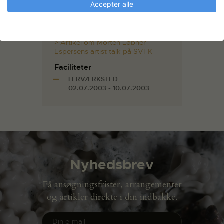
Accepter alle
han medlem af Statens
Kunstfonds Projektstøtteudvalg
for kunsthåndværk og design.
> Artikel om Morten Løbner
Espersens artist talk på SVFK
Faciliteter
LERVÆRKSTED
02.07.2003 - 10.07.2003
Nyhedsbrev
Få ansøgningsfrister, arrangementer
og artikler direkte i din indbakke.