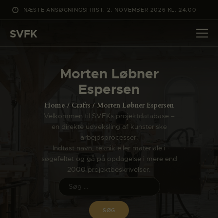
NÆSTE ANSØGNINGSFRIST: 2. NOVEMBER 2026 KL. 24:00
SVFK
SVFK
DET SKER
Morten Løbner
PROJEKTER
Espersen
CHANNEL
Home
Crafts
Morten Løbner Espersen
ANSØG
Velkommen til SVFKs projektdatabase –
en direkte udveksling af kunsteriske
OM SVFK
arbejdsprocesser.
ENGLISH
Indtast navn, teknik eller materiale i
søgefeltet og gå på opdagelse i mere end
2000 projektbeskrivelser.