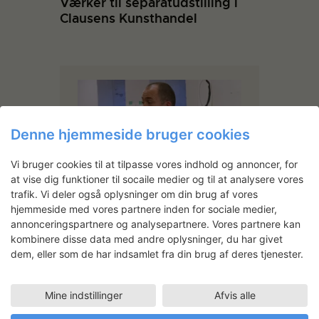
Værker til separatudstilling i
Clausens Kunsthandel
Denne hjemmeside bruger cookies
Vi bruger cookies til at tilpasse vores indhold og annoncer, for
at vise dig funktioner til socaile medier og til at analysere vores
trafik. Vi deler også oplysninger om din brug af vores
hjemmeside med vores partnere inden for sociale medier,
annonceringspartnere og analysepartnere. Vores partnere kan
kombinere disse data med andre oplysninger, du har givet
Morten Løbner Espersen
dem, eller som de har indsamlet fra din brug af deres tjenester.
Morten Løbner Espersen er
uddannet fra École Supérieure des
Arts Appliqués, Duperré, Paris,
Mine indstillinger
Afvis alle
Frankrig 1990 og fra Danmarks
Designskole, 1992. Fra 2014-17 er