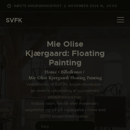
NÆSTE ANSØGNINGSFRIST: 2. NOVEMBER 2026 KL. 24:00
SVFK
SVFK
DET SKER
Mie Olise
PROJEKTER
Kjærgaard: Floating
CHANNEL
Painting
ANSØG
Home
Billedkunst
OM SVFK
Mie Olise Kjærgaard: Floating Painting
Velkommen til SVFKs projektdatabase –
ENGLISH
en direkte udveksling af kunsteriske
arbejdsprocesser.
Indtast navn, teknik eller materiale i
søgefeltet og gå på opdagelse i mere end
2000 projektbeskrivelser.