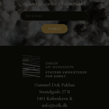
og artikler direkte i din indbakke.
Gammel Dok Pakhus
Strandgade 27 B
1401 København K
info@svfk.dk