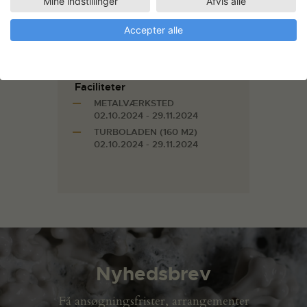
Mine indstillinger
Afvis alle
in
society as a construction
and
the role of the Woman as a
Construction.
Accepter alle
Arbejdsområde
Billedkunst
Faciliteter
METALVÆRKSTED
02.10.2024 - 29.11.2024
TURBOLADEN (160 M2)
02.10.2024 - 29.11.2024
Nyhedsbrev
Få ansøgningsfrister, arrangementer