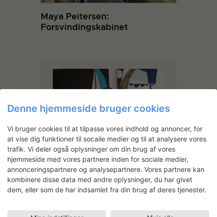
Maya Peitersen:
Forsvindingskabinet
Denne hjemmeside bruger cookies
Vi bruger cookies til at tilpasse vores indhold og annoncer, for
at vise dig funktioner til socaile medier og til at analysere vores
trafik. Vi deler også oplysninger om din brug af vores
hjemmeside med vores partnere inden for sociale medier,
Mie Olise Kjærgaard
annonceringspartnere og analysepartnere. Vores partnere kan
Kjærgaard works in painting,
kombinere disse data med andre oplysninger, du har givet
occasionally sculptural objects
dem, eller som de har indsamlet fra din brug af deres tjenester.
and installation. Graduating an
MFA from Central St. Martins in
London in 2007, Olise is interested