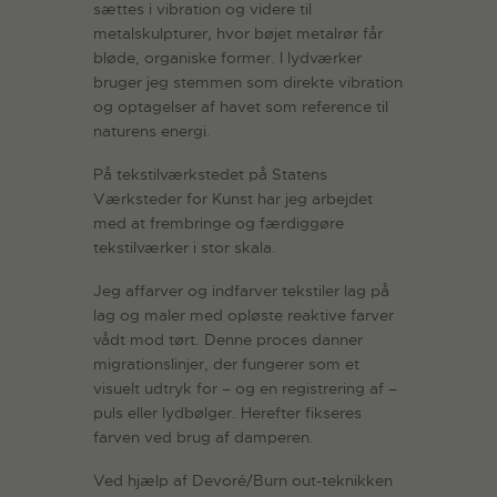
sættes i vibration og videre til
metalskulpturer, hvor bøjet metalrør får
bløde, organiske former. I lydværker
bruger jeg stemmen som direkte vibration
og optagelser af havet som reference til
naturens energi.
På tekstilværkstedet på Statens
Værksteder for Kunst har jeg arbejdet
med at frembringe og færdiggøre
tekstilværker i stor skala.
Jeg affarver og indfarver tekstiler lag på
lag og maler med opløste reaktive farver
vådt mod tørt. Denne proces danner
migrationslinjer, der fungerer som et
visuelt udtryk for – og en registrering af –
puls eller lydbølger. Herefter fikseres
farven ved brug af damperen.
Ved hjælp af Devoré/Burn out-teknikken