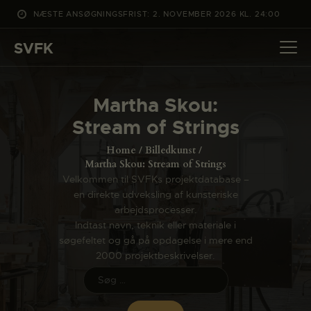
NÆSTE ANSØGNINGSFRIST: 2. NOVEMBER 2026 KL. 24:00
SVFK
SVFK
DET SKER
Martha Skou:
PROJEKTER
Stream of Strings
CHANNEL
Home
Billedkunst
ANSØG
Martha Skou: Stream of Strings
Velkommen til SVFKs projektdatabase –
OM SVFK
en direkte udveksling af kunsteriske
ENGLISH
arbejdsprocesser.
Indtast navn, teknik eller materiale i
søgefeltet og gå på opdagelse i mere end
2000 projektbeskrivelser.