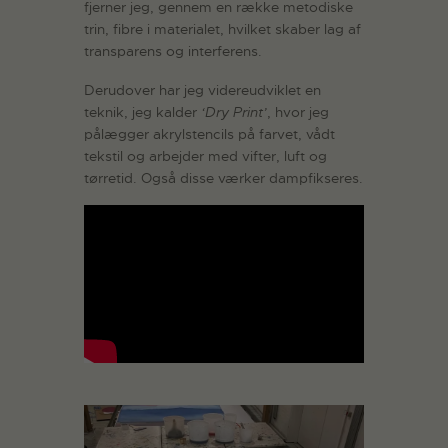
fjerner jeg, gennem en række metodiske
trin, fibre i materialet, hvilket skaber lag af
transparens og interferens.
Derudover har jeg videreudviklet en
teknik, jeg kalder
‘Dry Print’
, hvor jeg
pålægger akrylstencils på farvet, vådt
tekstil og arbejder med vifter, luft og
tørretid. Også disse værker dampfikseres.