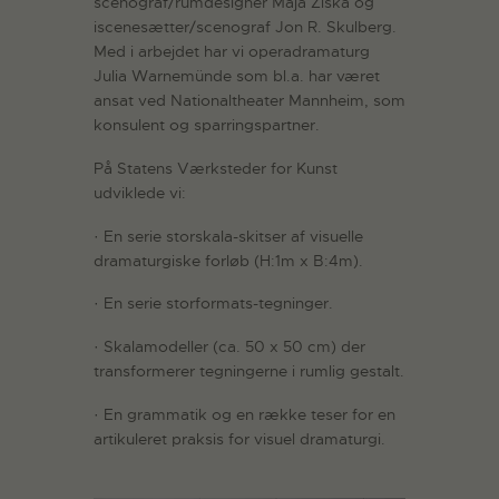
scenograf/rumdesigner Maja Ziska og
iscenesætter/scenograf Jon R. Skulberg.
Med i arbejdet har vi operadramaturg
Julia Warnemünde som bl.a. har været
ansat ved Nationaltheater Mannheim, som
konsulent og sparringspartner.
På Statens Værksteder for Kunst
udviklede vi:
· En serie storskala-skitser af visuelle
dramaturgiske forløb (H:1m x B:4m).
· En serie storformats-tegninger.
· Skalamodeller (ca. 50 x 50 cm) der
transformerer tegningerne i rumlig gestalt.
· En grammatik og en række teser for en
artikuleret praksis for visuel dramaturgi.