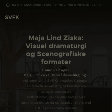
NÆSTE ANSØGNINGSFRIST: 2. NOVEMBER 2026 KL. 24:00
SVFK
SVFK
DET SKER
Maja Lind Ziska:
PROJEKTER
Visuel dramaturgi
CHANNEL
og Scenografiske
ANSØG
formater
OM SVFK
Home
Design
ENGLISH
Maja Lind Ziska: Visuel dramaturgi og...
Velkommen til SVFKs projektdatabase –
en direkte udveksling af kunsteriske
arbejdsprocesser.
Indtast navn, teknik eller materiale i
søgefeltet og gå på opdagelse i mere end
2000 projektbeskrivelser.