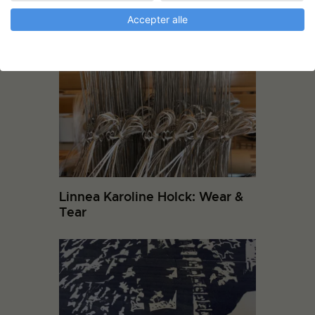
Accepter alle
SKJUL- et rumligt digt
Linnea Karoline Holck: Wear &
Tear