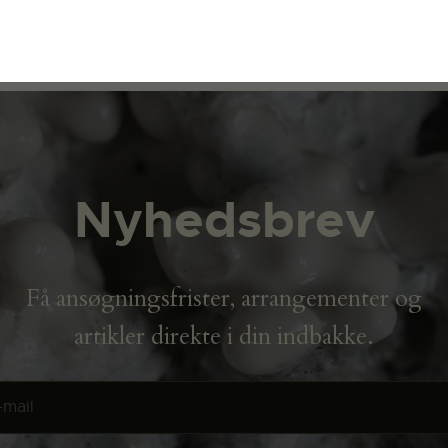
Nyhedsbrev
Få ansøgningsfrister, arrangementer og
artikler direkte i din indbakke.