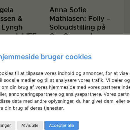
gela
Anna Sofie
ssen &
Mathiasen: Folly –
e Lyngh
Soloudstilling på
gaard: LIFE
O – Overgaden
hjemmeside bruger cookies
okies til at tilpasse vores indhold og annoncer, for at vise 
il socaile medier og til at analysere vores trafik. Vi deler o
 om din brug af vores hjemmeside med vores partnere inde
ier, annonceringspartnere og analysepartnere. Vores partn
isse data med andre oplysninger, du har givet dem, eller 
a din brug af deres tjenester.
llinger
Afvis alle
Accepter alle