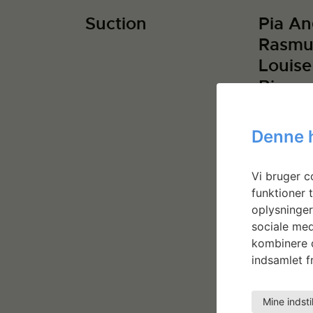
Suction
Pia An
Rasmu
Louis
Bjerre
OK
Denne 
Vi bruger co
funktioner t
oplysninger
sociale med
kombinere d
indsamlet fr
Mine indsti