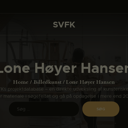
DET SKER
PROJEKTER
SVFK
SVFK
CHANNEL
ANSØG
Lone Høyer Hanse
OM SVFK
ENGLISH
Home
Billedkunst
Lone Høyer Hansen
s projektdatabase – en direkte udveksling af kunsterisk
ler materiale i søgefeltet og gå på opdagelse i mere end 2