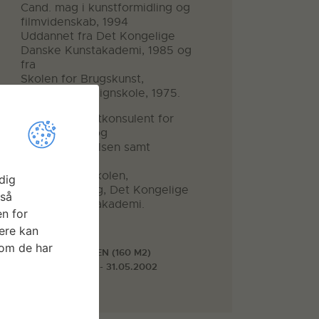
Cand. mag i kunstformidling og
filmvidenskab, 1994
Uddannet fra Det Kongelige
Danske Kunstakademi, 1985 og
fra
Skolen for Brugskunst,
Danmarks Designskole, 1975.
Tidligere kunstkonsulent for
Universitets- og
Bygningsstyrelsen samt
professor ved
Billedhuggerskolen,
dig
Charlottenborg, Det Kongelige
gså
Danske Kunstakademi.
n for
Faciliteter
ere kan
som de har
TURBOLADEN (160 M2)
25.02.2002 - 31.05.2002