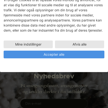
at vise dig funktioner til socaile medier og til at analysere vores
trafik. Vi deler også oplysninger om din brug af vores
hjemmeside med vores partnere inden for sociale medier,
Lars Pedersen
annonceringspartnere og analysepartnere. Vores partnere kan
kombinere disse data med andre oplysninger, du har givet
Faciliteter
dem, eller som de har indsamlet fra din brug af deres tjenester.
GRAFIKVÆRKSTED
27.10.2003 - 19.12.2003
Mine indstillinger
Afvis alle
Accepter alle
Nyhedsbrev
Få ansøgningsfrister, arrangementer
og artikler direkte i din indbakke.