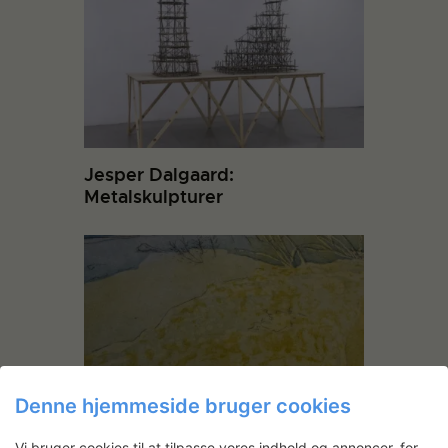
Jesper Dalgaard:
Metalskulpturer
Denne hjemmeside bruger cookies
Et hul i hegnet
Vi bruger cookies til at tilpasse vores indhold og annoncer, for