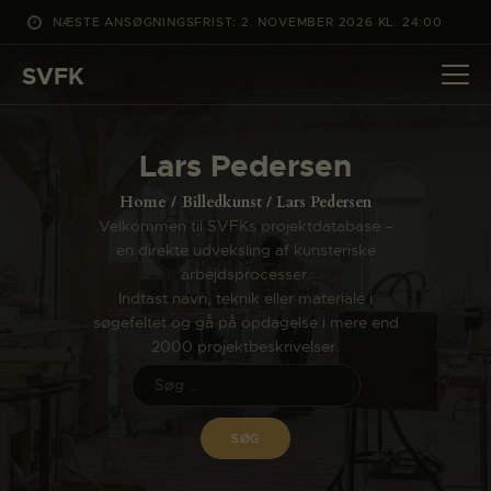
NÆSTE ANSØGNINGSFRIST: 2. NOVEMBER 2026 KL. 24:00
SVFK
SVFK
DET SKER
Lars Pedersen
PROJEKTER
Home
Billedkunst
Lars Pedersen
CHANNEL
Velkommen til SVFKs projektdatabase –
en direkte udveksling af kunsteriske
ANSØG
arbejdsprocesser.
OM SVFK
Indtast navn, teknik eller materiale i
søgefeltet og gå på opdagelse i mere end
ENGLISH
2000 projektbeskrivelser.