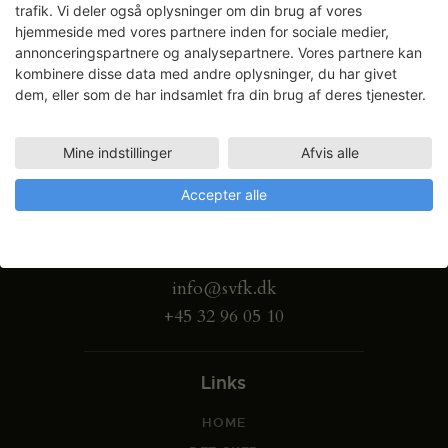
trafik. Vi deler også oplysninger om din brug af vores
hjemmeside med vores partnere inden for sociale medier,
annonceringspartnere og analysepartnere. Vores partnere kan
kombinere disse data med andre oplysninger, du har givet
dem, eller som de har indsamlet fra din brug af deres tjenester.
Mine indstillinger
Afvis alle
Accepter alle
Gammel Dok Pakhus
Strandgade 27 B
1401 København K
info@svfk.dk
+45 32 96 05 10
Links
HOME