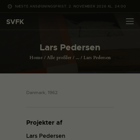
NÆSTE ANSØGNINGSFRIST: 2. NOVEMBER 2026 KL. 24:00
SVFK
SVFK
DET SKER
Lars Pedersen
PROJEKTER
Home
Alle profiler
...
Lars Pedersen
CHANNEL
ANSØG
OM SVFK
Danmark, 1962
ENGLISH
Projekter af
Lars Pedersen