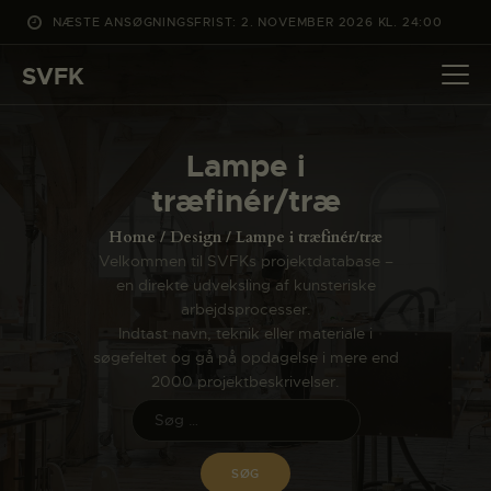
NÆSTE ANSØGNINGSFRIST: 2. NOVEMBER 2026 KL. 24:00
SVFK
SVFK
DET SKER
Lampe i
PROJEKTER
træfinér/træ
CHANNEL
Home
Design
Lampe i træfinér/træ
ANSØG
Velkommen til SVFKs projektdatabase –
en direkte udveksling af kunsteriske
OM SVFK
arbejdsprocesser.
ENGLISH
Indtast navn, teknik eller materiale i
søgefeltet og gå på opdagelse i mere end
2000 projektbeskrivelser.