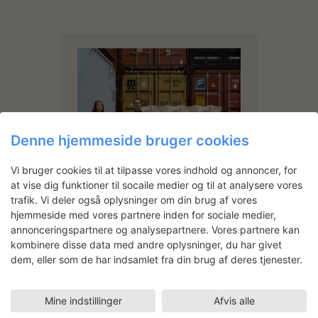
Denne hjemmeside bruger cookies
Vi bruger cookies til at tilpasse vores indhold og annoncer, for
at vise dig funktioner til socaile medier og til at analysere vores
trafik. Vi deler også oplysninger om din brug af vores
Else-Rikke Bruun
hjemmeside med vores partnere inden for sociale medier,
annonceringspartnere og analysepartnere. Vores partnere kan
Foto: Camilla Schiøler
kombinere disse data med andre oplysninger, du har givet
Else-Rikke Bruun er uddannet
dem, eller som de har indsamlet fra din brug af deres tjenester.
arkitekt (MAA) fra
Kunstakademiets Arkitektskole i
2010 og designer (BA) fra
Mine indstillinger
Afvis alle
Danmarks Designskole i 2002.