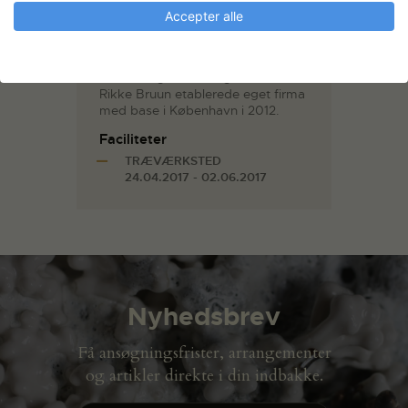
Hun har, parallelt med og efter
Accepter alle
endt uddannelse, været ansat ved
nogle af Danmarks mest
anerkendte tegnestuer som
arkitekt og som designer. Else-
Rikke Bruun etablerede eget firma
med base i København i 2012.
Faciliteter
TRÆVÆRKSTED
24.04.2017 - 02.06.2017
Nyhedsbrev
Få ansøgningsfrister, arrangementer
og artikler direkte i din indbakke.