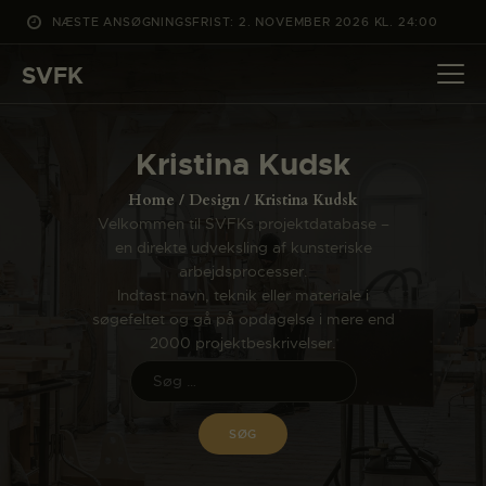
NÆSTE ANSØGNINGSFRIST: 2. NOVEMBER 2026 KL. 24:00
SVFK
SVFK
DET SKER
Kristina Kudsk
PROJEKTER
Home
Design
Kristina Kudsk
CHANNEL
Velkommen til SVFKs projektdatabase –
en direkte udveksling af kunsteriske
ANSØG
arbejdsprocesser.
OM SVFK
Indtast navn, teknik eller materiale i
søgefeltet og gå på opdagelse i mere end
ENGLISH
2000 projektbeskrivelser.