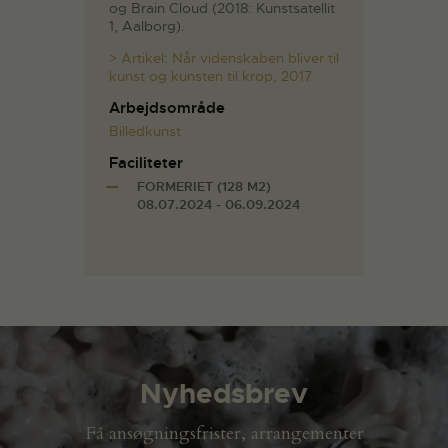
og Brain Cloud (2018: Kunstsatellit
1, Aalborg).
> Artikel: Når videnskaben bliver til
kunst og kunsten til krop, 2017
Arbejdsområde
Billedkunst
Faciliteter
FORMERIET (128 M2)
08.07.2024 - 06.09.2024
Nyhedsbrev
Få ansøgningsfrister, arrangementer