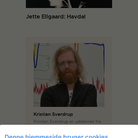
Jette Ellgaard: Havdal
Kristian Sverdrup
Kristian Sverdrup er uddannet fra
School of Fine Arts, Perugia,
Italien 1993 – 1994, Ærø
Denne hjemmeside bruger cookies