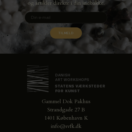
og artikler direkte i din indbakke.
Gammel Dok Pakhus
Strandgade 27 B
1401 København K
info@svfk.dk