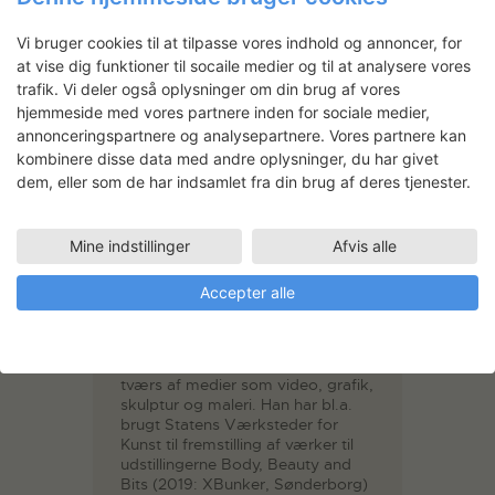
Kunsthøjskole 1996 – 1997 og Det
Kongelige Danske Kunstakademi
1998 – 2005.
Vi bruger cookies til at tilpasse vores indhold og annoncer, for
at vise dig funktioner til socaile medier og til at analysere vores
I en tidlig alder blev Kristian
trafik. Vi deler også oplysninger om din brug af vores
diagnosticeret med cerebral
hjemmeside med vores partnere inden for sociale medier,
parese (spastisk lammelse), og
som følge deraf har han i mange
annonceringspartnere og analysepartnere. Vores partnere kan
år bevæget sig i krydsfeltet
kombinere disse data med andre oplysninger, du har givet
mellem videnskab, kunst og krop.
dem, eller som de har indsamlet fra din brug af deres tjenester.
Gennem årene har han deltaget i
en lang række forskningsforsøg,
Mine indstillinger
Afvis alle
der vedrører diagnosen, og han
behandler på forskellig vis, via
diverse medier,
Accepter alle
forskningsresultaterne i sin kunst.
Foreløbigt har Kristians
kunstneriske virke udfoldet sig på
tværs af medier som video, grafik,
skulptur og maleri. Han har bl.a.
brugt Statens Værksteder for
Kunst til fremstilling af værker til
udstillingerne Body, Beauty and
Bits (2019: XBunker, Sønderborg)