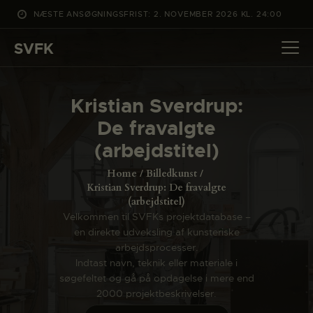
NÆSTE ANSØGNINGSFRIST: 2. NOVEMBER 2026 KL. 24:00
SVFK
SVFK
DET SKER
Kristian Sverdrup:
PROJEKTER
De fravalgte
CHANNEL
(arbejdstitel)
ANSØG
Home
Billedkunst
OM SVFK
Kristian Sverdrup: De fravalgte
(arbejdstitel)
ENGLISH
Velkommen til SVFKs projektdatabase –
en direkte udveksling af kunsteriske
arbejdsprocesser.
Indtast navn, teknik eller materiale i
søgefeltet og gå på opdagelse i mere end
2000 projektbeskrivelser.