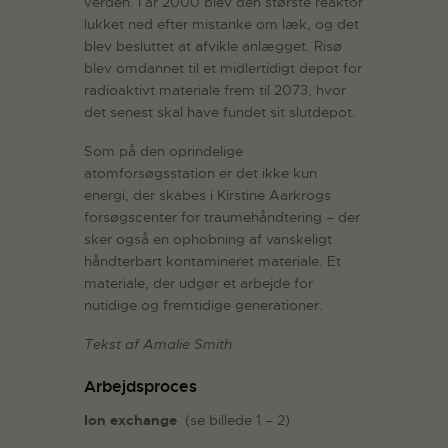
verden. I år 2000 blev den største reaktor
lukket ned efter mistanke om læk, og det
blev besluttet at afvikle anlægget. Risø
blev omdannet til et midlertidigt depot for
radioaktivt materiale frem til 2073, hvor
det senest skal have fundet sit slutdepot.
Som på den oprindelige
atomforsøgsstation er det ikke kun
energi, der skabes i Kirstine Aarkrogs
forsøgscenter for traumehåndtering – der
sker også en ophobning af vanskeligt
håndterbart kontamineret materiale. Et
materiale, der udgør et arbejde for
nutidige og fremtidige generationer.
Tekst af Amalie Smith
Arbejdsproces
Ion exchange
(se billede 1 – 2)