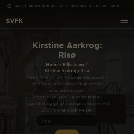
NÆSTE ANSØGNINGSFRIST: 2. NOVEMBER 2026 KL. 24:00
SVFK
SVFK
DET SKER
Kirstine Aarkrog:
PROJEKTER
Risø
CHANNEL
Home
Billedkunst
ANSØG
Kirstine Aarkrog: Risø
Velkommen til SVFKs projektdatabase –
OM SVFK
en direkte udveksling af kunsteriske
ENGLISH
arbejdsprocesser.
Indtast navn, teknik eller materiale i
søgefeltet og gå på opdagelse i mere end
2000 projektbeskrivelser.