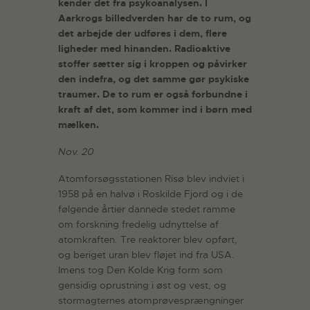
kender det fra psykoanalysen. I
Aarkrogs billedverden har de to rum, og
det arbejde der udføres i dem, flere
ligheder med hinanden. Radioaktive
stoffer sætter sig i kroppen og påvirker
den indefra, og det samme gør psykiske
traumer. De to rum er også forbundne i
kraft af det, som kommer ind i børn med
mælken.
Nov. 20
Atomforsøgsstationen Risø blev indviet i
1958 på en halvø i Roskilde Fjord og i de
følgende årtier dannede stedet ramme
om forskning fredelig udnyttelse af
atomkraften. Tre reaktorer blev opført,
og beriget uran blev fløjet ind fra USA.
Imens tog Den Kolde Krig form som
gensidig oprustning i øst og vest, og
stormagternes atomprøvesprængninger