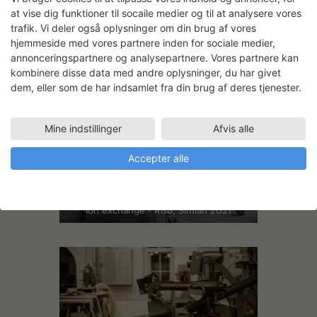
at vise dig funktioner til socaile medier og til at analysere vores
Ion exchange - Risø, Simian 2021
trafik. Vi deler også oplysninger om din brug af vores
Ionbyttermasse, rustfrit stålfilter,
hjemmeside med vores partnere inden for sociale medier,
porcelæn, akryl, rustfrit stål, stål og hjul,
62 · 62 · 212 cm., 5 editioner
annonceringspartnere og analysepartnere. Vores partnere kan
kombinere disse data med andre oplysninger, du har givet
dem, eller som de har indsamlet fra din brug af deres tjenester.
Mine indstillinger
Afvis alle
Accepter alle
Ion exchange - Risø, Simian 2021