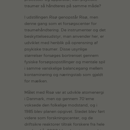
traumer så håndteres på samme måde?
I udstillingen
Risø
genopstår Risø, men
denne gang som et forsøgscenter for
traumehåndtering. De instrumenter og det
beskyttelsesudstyr, man anvender her, er
udviklet med henblik på oprensning af
psykiske traumer. Disse usynlige
størrelser forsøges bortrenset gennem
fysiske forsøgsopstillinger og mentale spil
i samme vanskelige balancegang mellem
kontaminering og næringstab som gjaldt
for mælken.
Målet med Risø var at udvikle atomenergi
i Danmark, men op gennem 70’erne
voksede den folkelige modstand, og i
1985 blev planen opgivet. Stedet blev ført
videre som forskningscenter, og de
driftsikre reaktorer tiltrak forskere fra hele