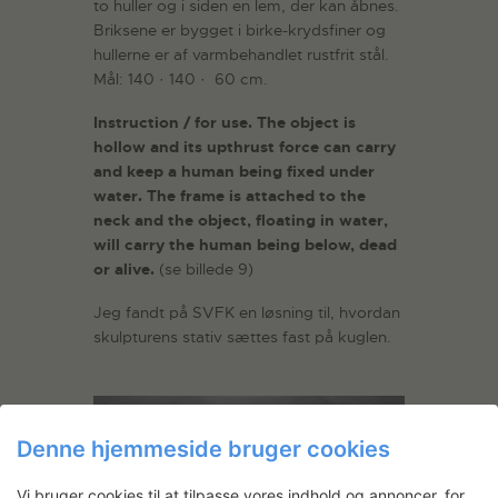
to huller og i siden en lem, der kan åbnes.
Briksene er bygget i birke-krydsfiner og
hullerne er af varmbehandlet rustfrit stål.
Mål: 140 · 140 · 60 cm.
Instruction / for use. The object is
hollow and its upthrust force can carry
and keep a human being fixed under
water. The frame is attached to the
neck and the object, floating in water,
will carry the human being below, dead
or alive.
(se billede 9)
Jeg fandt på SVFK en løsning til, hvordan
skulpturens stativ sættes fast på kuglen.
Denne hjemmeside bruger cookies
Vi bruger cookies til at tilpasse vores indhold og annoncer, for