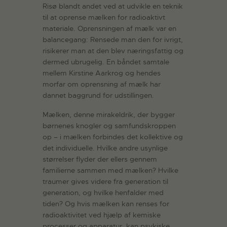
Risø blandt andet ved at udvikle en teknik
til at oprense mælken for radioaktivt
materiale. Oprensningen af mælk var en
balancegang: Rensede man den for ivrigt,
risikerer man at den blev næringsfattig og
dermed ubrugelig. En båndet samtale
mellem Kirstine Aarkrog og hendes
morfar om oprensning af mælk har
dannet baggrund for udstillingen.
Mælken, denne mirakeldrik, der bygger
børnenes knogler og samfundskroppen
op – i mælken forbindes det kollektive og
det individuelle. Hvilke andre usynlige
størrelser flyder der ellers gennem
familierne sammen med mælken? Hvilke
traumer gives videre fra generation til
generation, og hvilke henfalder med
tiden? Og hvis mælken kan renses for
radioaktivitet ved hjælp af kemiske
processer og apparatur, kan psykiske