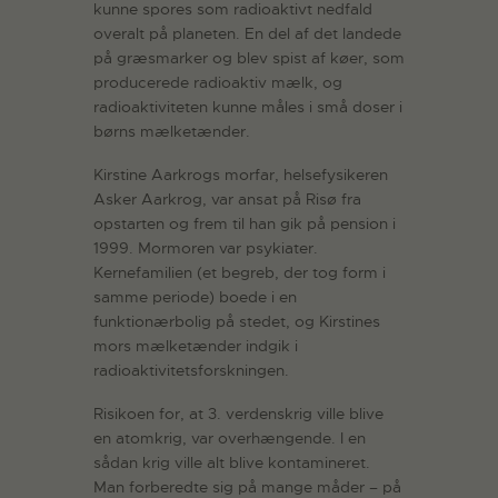
kunne spores som radioaktivt nedfald
overalt på planeten. En del af det landede
på græsmarker og blev spist af køer, som
producerede radioaktiv mælk, og
radioaktiviteten kunne måles i små doser i
børns mælketænder.
Kirstine Aarkrogs morfar, helsefysikeren
Asker Aarkrog, var ansat på Risø fra
opstarten og frem til han gik på pension i
1999. Mormoren var psykiater.
Kernefamilien (et begreb, der tog form i
samme periode) boede i en
funktionærbolig på stedet, og Kirstines
mors mælketænder indgik i
radioaktivitetsforskningen.
Risikoen for, at 3. verdenskrig ville blive
en atomkrig, var overhængende. I en
sådan krig ville alt blive kontamineret.
Man forberedte sig på mange måder – på