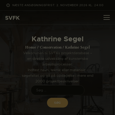
NÆSTE ANSØGNINGSFRIST: 2. NOVEMBER 2026 KL. 24:00
SVFK
SVFK
DET SKER
Kathrine Segel
PROJEKTER
Home
Conservation
Kathrine Segel
CHANNEL
Velkommen til SVFKs projektdatabase –
en direkte udveksling af kunsteriske
ANSØG
arbejdsprocesser.
OM SVFK
Indtast navn, teknik eller materiale i
søgefeltet og gå på opdagelse i mere end
ENGLISH
2000 projektbeskrivelser.