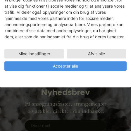
at vise dig funktioner til socaile medier og til at analysere vores
trafik. Vi deler også oplysninger om din brug af vores
hjemmeside med vores partnere inden for sociale medier,
Kathrine Segel
annonceringspartnere og analysepartnere. Vores partnere kan
kombinere disse data med andre oplysninger, du har givet
Faciliteter
dem, eller som de har indsamlet fra din brug af deres tjenester.
KONSERVERINGSVÆRKSTED
12.11.2001 - 20.12.2001
Mine indstillinger
Afvis alle
Accepter alle
Nyhedsbrev
Få ansøgningsfrister, arrangementer
og artikler direkte i din indbakke.