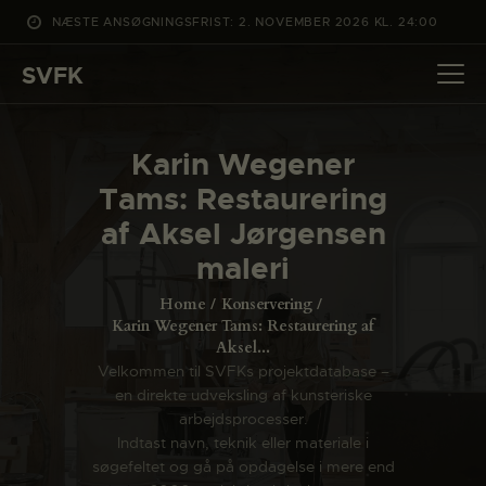
NÆSTE ANSØGNINGSFRIST: 2. NOVEMBER 2026 KL. 24:00
SVFK
SVFK
DET SKER
Karin Wegener
PROJEKTER
Tams: Restaurering
CHANNEL
af Aksel Jørgensen
ANSØG
maleri
OM SVFK
Home
Konservering
ENGLISH
Karin Wegener Tams: Restaurering af
Aksel...
Velkommen til SVFKs projektdatabase –
en direkte udveksling af kunsteriske
arbejdsprocesser.
Indtast navn, teknik eller materiale i
søgefeltet og gå på opdagelse i mere end