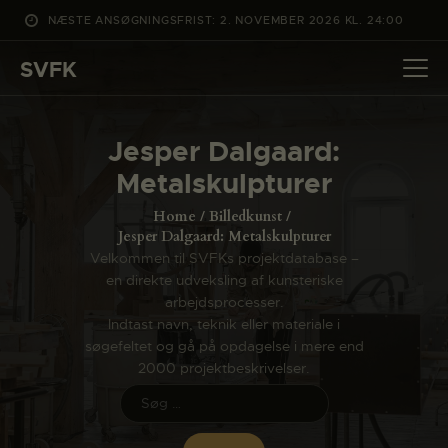
NÆSTE ANSØGNINGSFRIST: 2. NOVEMBER 2026 KL. 24:00
SVFK
SVFK
DET SKER
Jesper Dalgaard:
PROJEKTER
Metalskulpturer
CHANNEL
Home
Billedkunst
ANSØG
Jesper Dalgaard: Metalskulpturer
Velkommen til SVFKs projektdatabase –
OM SVFK
en direkte udveksling af kunsteriske
ENGLISH
arbejdsprocesser.
Indtast navn, teknik eller materiale i
søgefeltet og gå på opdagelse i mere end
2000 projektbeskrivelser.