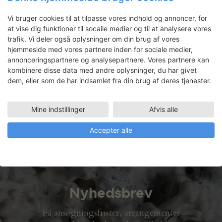
Clara Bro Uerkvitz: Vaser til
Vi bruger cookies til at tilpasse vores indhold og annoncer, for
Daiga & Iveta
at vise dig funktioner til socaile medier og til at analysere vores
trafik. Vi deler også oplysninger om din brug af vores
hjemmeside med vores partnere inden for sociale medier,
annonceringspartnere og analysepartnere. Vores partnere kan
Jeppe Lillegaard
kombinere disse data med andre oplysninger, du har givet
dem, eller som de har indsamlet fra din brug af deres tjenester.
Faciliteter
TRÆVÆRKSTED
Mine indstillinger
Afvis alle
06.05.2019 - 24.05.2019
Accepter alle
Nyhedsbrev
Få ansøgningsfrister, arrangementer