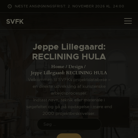
NÆSTE ANSØGNINGSFRIST: 2. NOVEMBER 2026 KL. 24:00
SVFK
SVFK
DET SKER
Jeppe Lillegaard:
PROJEKTER
RECLINING HULA
CHANNEL
Home
Design
ANSØG
Jeppe Lillegaard: RECLINING HULA
Velkommen til SVFKs projektdatabase –
OM SVFK
en direkte udveksling af kunsteriske
ENGLISH
arbejdsprocesser.
Indtast navn, teknik eller materiale i
søgefeltet og gå på opdagelse i mere end
2000 projektbeskrivelser.