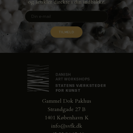
og artikler direkte i din indbakke.
Gammel Dok Pakhus
Strandgade 27 B
1401 København K
info@svfk.dk