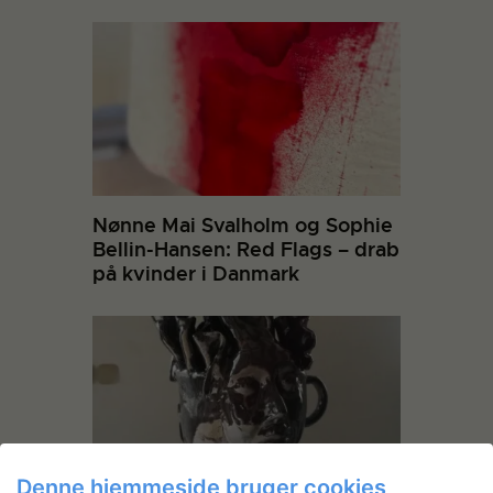
Nønne Mai Svalholm og Sophie
Bellin-Hansen: Red Flags – drab
på kvinder i Danmark
Denne hjemmeside bruger cookies