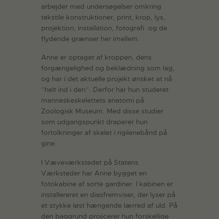
arbejder med undersøgelser omkring
tekstile konstruktioner, print, krop, lys,
projektion, installation, fotografi og de
flydende grænser her imellem.
Anne er optaget af kroppen, dens
forgængelighed og beklædning som lag,
og har i det aktuelle projekt ønsket at nå
”helt ind i den”. Derfor har hun studeret
menneskeskelettets anatomi på
Zoologisk Museum. Med disse studier
som udgangspunkt draperer hun
fortolkninger af skelet i rigilenebånd på
gine.
I Væveværkstedet på Statens
Værksteder har Anne bygget en
fotokabine af sorte gardiner. I kabinen er
installereret en diasfremviser, der lyser på
et stykke løst hængende lærred af uld. På
den baggrund projicerer hun forskellige