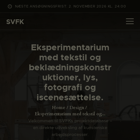
NÆSTE ANSØGNINGSFRIST: 2. NOVEMBER 2026 KL. 24:00
SVFK
SVFK
DET SKER
Eksperimentarium
PROJEKTER
med tekstil og
CHANNEL
beklædningskonstr
ANSØG
uktioner, lys,
OM SVFK
fotografi og
ENGLISH
iscenesættelse.
Home
Design
Eksperimentarium med tekstil og...
Velkommen til SVFKs projektdatabase –
en direkte udveksling af kunsteriske
arbejdsprocesser.