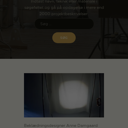
Indtast navn, teknik eller materiale i
søgefeltet og gå på opdagelse i mere end
2000 projektbeskrivelser.
Beklædningsdesigner Anne Damgaard