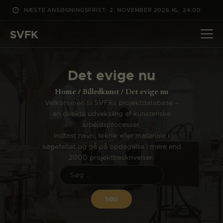
NÆSTE ANSØGNINGSFRIST: 2. NOVEMBER 2026 KL. 24:00
SVFK
SVFK
DET SKER
Det evige nu
PROJEKTER
Home
Billedkunst
Det evige nu
CHANNEL
Velkommen til SVFKs projektdatabase –
en direkte udveksling af kunsteriske
ANSØG
arbejdsprocesser.
OM SVFK
Indtast navn, teknik eller materiale i
søgefeltet og gå på opdagelse i mere end
ENGLISH
2000 projektbeskrivelser.