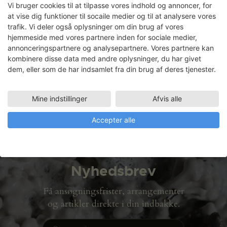
Vi bruger cookies til at tilpasse vores indhold og annoncer, for
at vise dig funktioner til socaile medier og til at analysere vores
trafik. Vi deler også oplysninger om din brug af vores
hjemmeside med vores partnere inden for sociale medier,
Eli Benveniste
annonceringspartnere og analysepartnere. Vores partnere kan
kombinere disse data med andre oplysninger, du har givet
dem, eller som de har indsamlet fra din brug af deres tjenester.
Faciliteter
METALVÆRKSTED
10.09.2007 - 26.10.2007
Mine indstillinger
Afvis alle
Accepter alle
Nyhedsbrev
Få ansøgningsfrister, arrangementer
og artikler direkte i din indbakke.