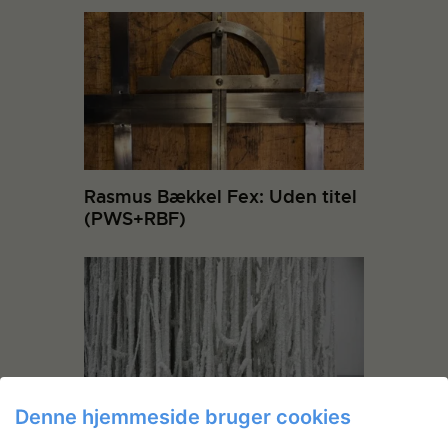
Rasmus Bækkel Fex: Uden titel
(PWS+RBF)
Denne hjemmeside bruger cookies
The Tablecloth 2017