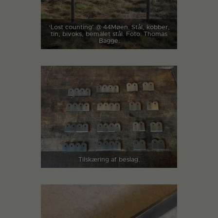
‘Lost counting’ @ 44Møen. Stål, kobber,
tin, bivoks, bemalet stål. Foto: Thomas
Bagge.
Tilskæring af beslag.