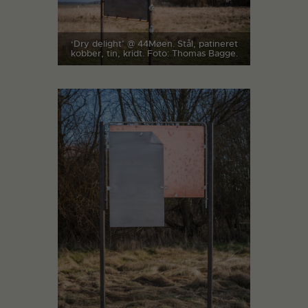
‘Dry delight’ @ 44Møen. Stål, patineret
kobber, tin, kridt. Foto: Thomas Bagge.