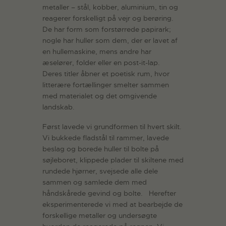
metaller – stål, kobber, aluminium, tin og
reagerer forskelligt på vejr og berøring.
De har form som forstørrede papirark;
nogle har huller som dem, der er lavet af
en hullemaskine, mens andre har
æselører, folder eller en post-it-lap.
Deres titler åbner et poetisk rum, hvor
litterære fortællinger smelter sammen
med materialet og det omgivende
landskab.
Først lavede vi grundformen til hvert skilt.
Vi bukkede fladstål til rammer, lavede
beslag og borede huller til bolte på
søjleboret, klippede plader til skiltene med
rundede hjørner, svejsede alle dele
sammen og samlede dem med
håndskårede gevind og bolte. Herefter
eksperimenterede vi med at bearbejde de
forskellige metaller og undersøgte