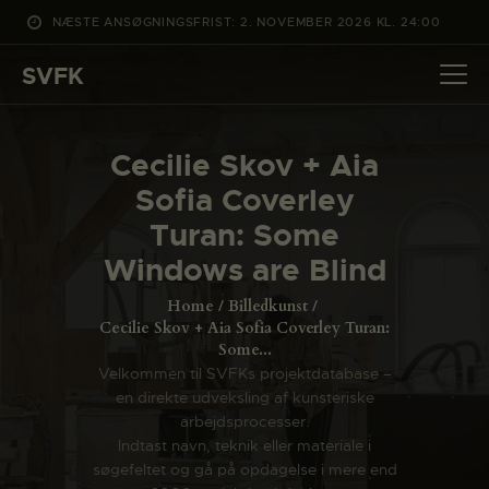
NÆSTE ANSØGNINGSFRIST: 2. NOVEMBER 2026 KL. 24:00
SVFK
SVFK
DET SKER
Cecilie Skov + Aia
PROJEKTER
Sofia Coverley
CHANNEL
Turan: Some
ANSØG
Windows are Blind
OM SVFK
Home
Billedkunst
ENGLISH
Cecilie Skov + Aia Sofia Coverley Turan:
Some...
Velkommen til SVFKs projektdatabase –
en direkte udveksling af kunsteriske
arbejdsprocesser.
Indtast navn, teknik eller materiale i
søgefeltet og gå på opdagelse i mere end