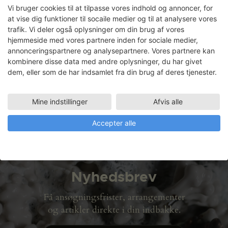
Hillestrøm: Dynamiske Flader
Vi bruger cookies til at tilpasse vores indhold og annoncer, for
at vise dig funktioner til socaile medier og til at analysere vores
trafik. Vi deler også oplysninger om din brug af vores
hjemmeside med vores partnere inden for sociale medier,
Carsten von Würden
annonceringspartnere og analysepartnere. Vores partnere kan
kombinere disse data med andre oplysninger, du har givet
dem, eller som de har indsamlet fra din brug af deres tjenester.
Faciliteter
ATELIER PLAN 5 (87 M2)
01.07.2003 - 22.09.2003
Mine indstillinger
Afvis alle
Accepter alle
Nyhedsbrev
Få ansøgningsfrister, arrangementer
og artikler direkte i din indbakke.