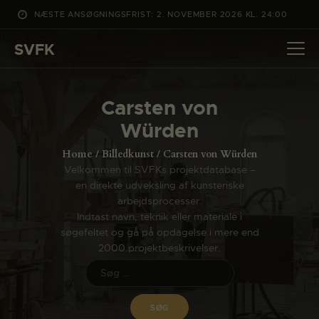
NÆSTE ANSØGNINGSFRIST: 2. NOVEMBER 2026 KL. 24:00
SVFK
SVFK
DET SKER
Carsten von
PROJEKTER
Würden
CHANNEL
Home
Billedkunst
Carsten von Würden
ANSØG
Velkommen til SVFKs projektdatabase –
en direkte udveksling af kunsteriske
OM SVFK
arbejdsprocesser.
ENGLISH
Indtast navn, teknik eller materiale i
søgefeltet og gå på opdagelse i mere end
2000 projektbeskrivelser.