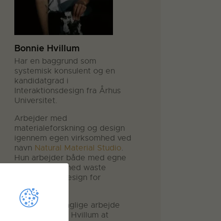
Bonnie Hvillum
Har en baggrund som
systemisk konsulent og en
kandidatgrad i
Interaktionsdesign fra Århus
Universitet.
Arbejder med
materialeforskning og design
igennem egen virksomhed ved
navn
Natural Material Studio
.
Hun arbejder både med egne
projekter og med waste
research og design for
virksomheder.
Med sit tværfaglige arbejde
ønsker Bonnie Hvillum at