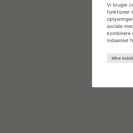
Vi bruger co
funktioner t
oplysninger
sociale med
kombinere d
indsamlet fr
Mine indsti