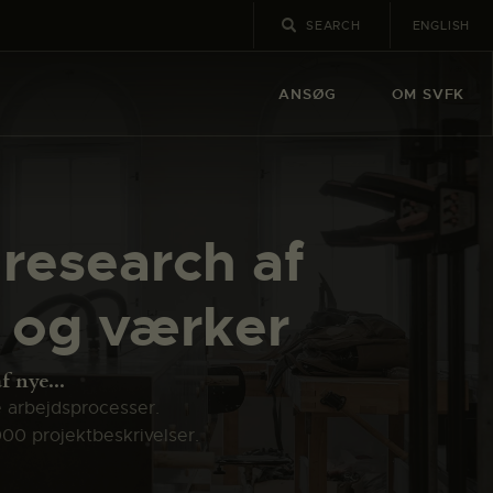
ENGLISH
ANSØG
OM SVFK
 research af
r og værker
 nye...
e arbejdsprocesser.
000 projektbeskrivelser.