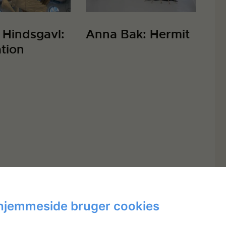
 Hindsgavl:
Anna Bak: Hermit
ation
hjemmeside bruger cookies