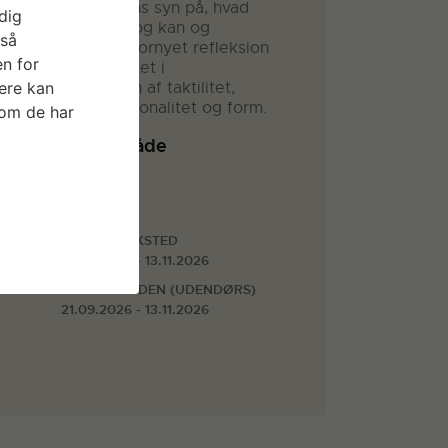
ændre nutidens syn på, hvad
dig
materialer er og kan og
gså
faciliterer en fornyet refleksion
n for
over materialitet i
ere kan
undersøgelsen af taktilitet,
æstetik, funktionalitet og form.
som de har
Arbejdsområde
Design
Faciliteter
METALVÆRKSTED
21.09.2026 - 13.11.2026
HUGGEGÅRDEN (UDENDØRS)
21.09.2026 - 13.11.2026