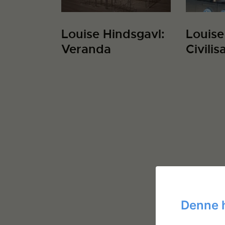
Louise Hindsgavl:
Louise
Veranda
Civilis
Denne 