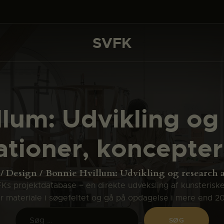
DET SKER
PROJEKTER
SVFK
SVFK
CHANNEL
ANSØG
lum: Udvikling og
OM SVFK
lationer, koncepte
ENGLISH
Design
Bonnie Hvillum: Udvikling og research af
s projektdatabase – en direkte udveksling af kunsterisk
ler materiale i søgefeltet og gå på opdagelse i mere end 2