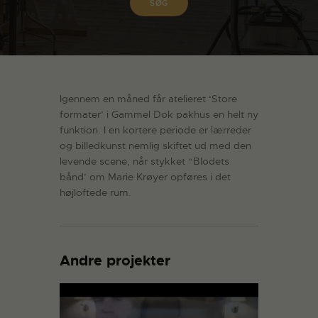
Igennem en måned får atelieret ‘Store
formater’ i Gammel Dok pakhus en helt ny
funktion. I en kortere periode er lærreder
og billedkunst nemlig skiftet ud med den
levende scene, når stykket “Blodets
bånd’ om Marie Krøyer opføres i det
højloftede rum.
Andre projekter