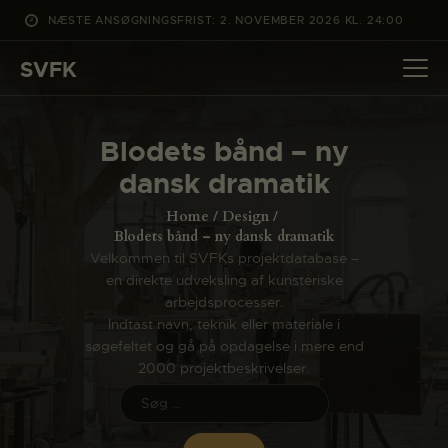
NÆSTE ANSØGNINGSFRIST: 2. NOVEMBER 2026 KL. 24:00
SVFK
SVFK
DET SKER
Blodets bånd – ny
PROJEKTER
dansk dramatik
CHANNEL
Home
Design
ANSØG
Blodets bånd – ny dansk dramatik
Velkommen til SVFKs projektdatabase –
OM SVFK
en direkte udveksling af kunsteriske
ENGLISH
arbejdsprocesser.
Indtast navn, teknik eller materiale i
søgefeltet og gå på opdagelse i mere end
2000 projektbeskrivelser.