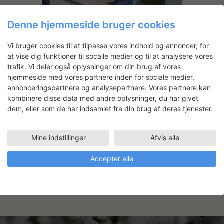
Denne hjemmeside bruger cookies
Vi bruger cookies til at tilpasse vores indhold og annoncer, for
at vise dig funktioner til socaile medier og til at analysere vores
trafik. Vi deler også oplysninger om din brug af vores
Sommerfuglesaksen
hjemmeside med vores partnere inden for sociale medier,
annonceringspartnere og analysepartnere. Vores partnere kan
kombinere disse data med andre oplysninger, du har givet
dem, eller som de har indsamlet fra din brug af deres tjenester.
Teaterprojekt
Mine indstillinger
Afvis alle
Faciliteter
Accepter alle
STORE FORMATER (150 M2)
01.09.2008 - 06.10.2008