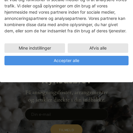
trafik. Vi deler også oplysninger om din brug af vores
Bertha Moltke
hjemmeside med vores partnere inden for sociale medier,
annonceringspartnere og analysepartnere. Vores partnere kan
Faciliteter
kombinere disse data med andre oplysninger, du har givet
GRAFIKVÆRKSTED
dem, eller som de har indsamlet fra din brug af deres tjenester.
03.09.2001 - 16.11.2001
Mine indstillinger
Afvis alle
Accepter alle
Nyhedsbrev
Få ansøgningsfrister, arrangementer
og artikler direkte i din indbakke.