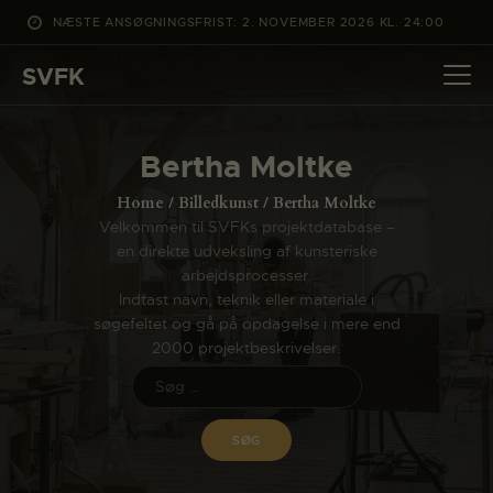
NÆSTE ANSØGNINGSFRIST: 2. NOVEMBER 2026 KL. 24:00
SVFK
SVFK
DET SKER
Bertha Moltke
PROJEKTER
Home
Billedkunst
Bertha Moltke
CHANNEL
Velkommen til SVFKs projektdatabase –
en direkte udveksling af kunsteriske
ANSØG
arbejdsprocesser.
OM SVFK
Indtast navn, teknik eller materiale i
søgefeltet og gå på opdagelse i mere end
ENGLISH
2000 projektbeskrivelser.