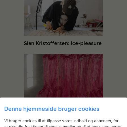
Sian Kristoffersen: Ice-pleasure
Iben Høj: Kæde
Denne hjemmeside bruger cookies
Vi bruger cookies til at tilpasse vores indhold og annoncer, for
at vise dig funktioner til socaile medier og til at analysere vores