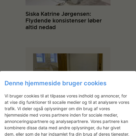
Siska Katrine Jørgensen:
Flydende konsistenser løber
altid nedad
Denne hjemmeside bruger cookies
Vi bruger cookies til at tilpasse vores indhold og annoncer, for
at vise dig funktioner til socaile medier og til at analysere vores
trafik. Vi deler også oplysninger om din brug af vores
Camilla Berner
hjemmeside med vores partnere inden for sociale medier,
Uddannet fra Fine Art, sculpture,
annonceringspartnere og analysepartnere. Vores partnere kan
Chelsea College of Art and Design
kombinere disse data med andre oplysninger, du har givet
1998.
dem, eller som de har indsamlet fra din brug af deres tjenester.
Gæstestuderende ved