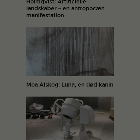
Holmqvist: Artificielle
landskaber – en antropocæn
manifestation
Moa Alskog: Luna, en død kanin