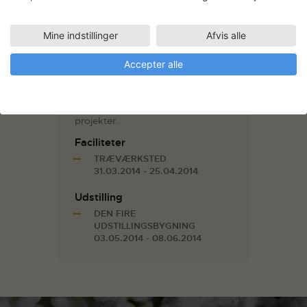
Arkitektskolen i København 2001
og ved Landbohøjskolens
Mine indstillinger
Afvis alle
landskabsarkitektoniske afdeling
2002.
Accepter alle
Har udstillet ved bl.a.
Copenhagen
Art Festival
,
Overgaden – Institut
for Samtidskunst
og har deltaget i
diverse Urban Gardening
projekter.
Faciliteter
TRÆVÆRKSTED
31.03.2014 - 25.04.2014
Udstilling
DEN FIRE
UDSTILLINGSBYGNING
03.05.2014 - 08.06.2014