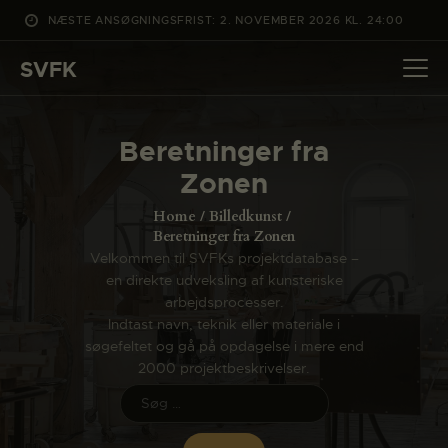
NÆSTE ANSØGNINGSFRIST: 2. NOVEMBER 2026 KL. 24:00
SVFK
SVFK
DET SKER
Beretninger fra
PROJEKTER
Zonen
CHANNEL
Home
Billedkunst
ANSØG
Beretninger fra Zonen
Velkommen til SVFKs projektdatabase –
OM SVFK
en direkte udveksling af kunsteriske
ENGLISH
arbejdsprocesser.
Indtast navn, teknik eller materiale i
søgefeltet og gå på opdagelse i mere end
2000 projektbeskrivelser.