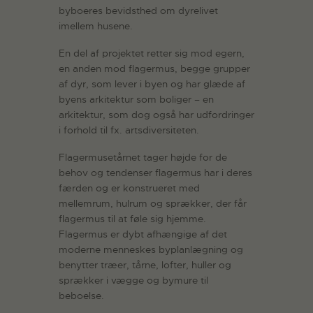
byboeres bevidsthed om dyrelivet
imellem husene.
En del af projektet retter sig mod egern,
en anden mod flagermus, begge grupper
af dyr, som lever i byen og har glæde af
byens arkitektur som boliger – en
arkitektur, som dog også har udfordringer
i forhold til fx. artsdiversiteten.
Flagermusetårnet tager højde for de
behov og tendenser flagermus har i deres
færden og er konstrueret med
mellemrum, hulrum og sprækker, der får
flagermus til at føle sig hjemme.
Flagermus er dybt afhængige af det
moderne menneskes byplanlægning og
benytter træer, tårne, lofter, huller og
sprækker i vægge og bymure til
beboelse.