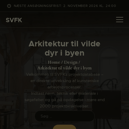
NÆSTE ANSØGNINGSFRIST: 2. NOVEMBER 2026 KL. 24:00
SVFK
SVFK
DET SKER
Arkitektur til vilde
PROJEKTER
dyr i byen
CHANNEL
Home
Design
ANSØG
Arkitektur til vilde dyr i byen
Velkommen til SVFKs projektdatabase –
OM SVFK
en direkte udveksling af kunsteriske
ENGLISH
arbejdsprocesser.
Indtast navn, teknik eller materiale i
søgefeltet og gå på opdagelse i mere end
2000 projektbeskrivelser.