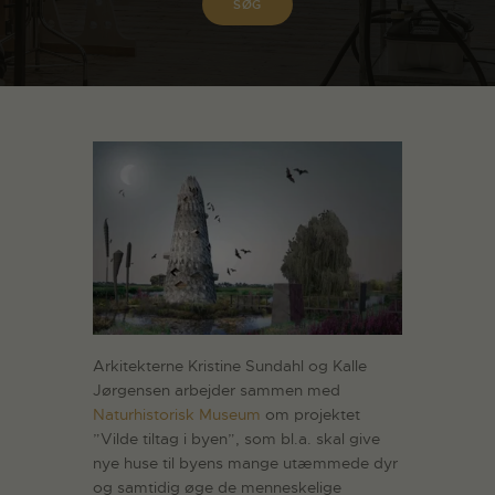
Arkitekterne Kristine Sundahl og Kalle
Jørgensen arbejder sammen med
Naturhistorisk Museum
om projektet
”Vilde tiltag i byen”, som bl.a. skal give
nye huse til byens mange utæmmede dyr
og samtidig øge de menneskelige