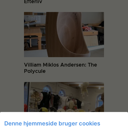
Efterliv
Villiam Miklos Andersen: The
Polycule
Denne hjemmeside bruger cookies