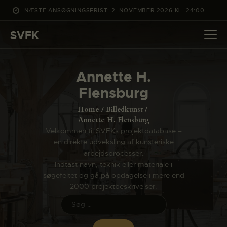
NÆSTE ANSØGNINGSFRIST: 2. NOVEMBER 2026 KL. 24:00
SVFK
SVFK
DET SKER
Annette H.
PROJEKTER
Flensburg
CHANNEL
Home
Billedkunst
ANSØG
Annette H. Flensburg
Velkommen til SVFKs projektdatabase –
OM SVFK
en direkte udveksling af kunsteriske
ENGLISH
arbejdsprocesser.
Indtast navn, teknik eller materiale i
søgefeltet og gå på opdagelse i mere end
2000 projektbeskrivelser.