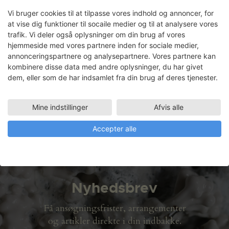
Sukker
Vi bruger cookies til at tilpasse vores indhold og annoncer, for
at vise dig funktioner til socaile medier og til at analysere vores
trafik. Vi deler også oplysninger om din brug af vores
hjemmeside med vores partnere inden for sociale medier,
annonceringspartnere og analysepartnere. Vores partnere kan
Anette H. Flensburg
kombinere disse data med andre oplysninger, du har givet
dem, eller som de har indsamlet fra din brug af deres tjenester.
Faciliteter
ATELIER PLAN 5 (87 M2)
Mine indstillinger
Afvis alle
01.10.2003 - 22.03.2004
Accepter alle
Nyhedsbrev
Få ansøgningsfrister, arrangementer
og artikler direkte i din indbakke.