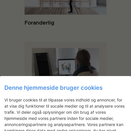
Foranderlig
Denne hjemmeside bruger cookies
Vi bruger cookies til at tilpasse vores indhold og annoncer, for
Agneta Werner
at vise dig funktioner til socaile medier og til at analysere vores
trafik. Vi deler også oplysninger om din brug af vores
Agneta Werner er uddannet ved
Det Kgl. Danske Kunstakademi.
hjemmeside med vores partnere inden for sociale medier,
Hun har udstillet i både ind- og
annonceringspartnere og analysepartnere. Vores partnere kan
udland og har bl.a. været
kombinere disse data med andre oplysninger, du har givet