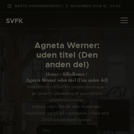
NÆSTE ANSØGNINGSFRIST: 2. NOVEMBER 2026 KL. 24:00
SVFK
SVFK
DET SKER
Agneta Werner:
PROJEKTER
uden titel (Den
CHANNEL
anden del)
ANSØG
Home
Billedkunst
OM SVFK
Agneta Werner: uden titel (Den anden del)
Velkommen til SVFKs projektdatabase –
ENGLISH
en direkte udveksling af kunsteriske
arbejdsprocesser.
Indtast navn, teknik eller materiale i
søgefeltet og gå på opdagelse i mere end
2000 projektbeskrivelser.