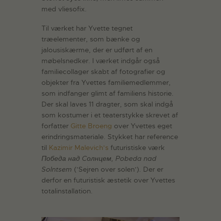
med vliesofix.
Til værket har Yvette tegnet
træelementer, som bænke og
jalousiskærme, der er udført af en
møbelsnedker. I værket indgår også
familiecollager skabt af fotografier og
objekter fra Yvettes familiemedlemmer,
som indfanger glimt af familiens historie.
Der skal laves 11 dragter, som skal indgå
som kostumer i et teaterstykke skrevet af
forfatter
Gitte Broeng
over Yvettes eget
erindringsmateriale. Stykket har reference
til
Kazimir Malevich’s
futuristiske værk
Победа над Cолнцем, Pobeda nad
Solntsem
(’Sejren over solen’). Der er
derfor en futuristisk æstetik over Yvettes
totalinstallation.