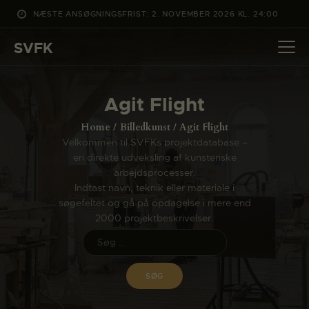
NÆSTE ANSØGNINGSFRIST: 2. NOVEMBER 2026 KL. 24:00
SVFK
SVFK
DET SKER
Agit Flight
PROJEKTER
Home
Billedkunst
Agit Flight
CHANNEL
Velkommen til SVFKs projektdatabase –
en direkte udveksling af kunsteriske
ANSØG
arbejdsprocesser.
OM SVFK
Indtast navn, teknik eller materiale i
søgefeltet og gå på opdagelse i mere end
ENGLISH
2000 projektbeskrivelser.