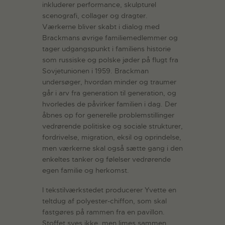
inkluderer performance, skulpturel
scenografi, collager og dragter.
Værkerne bliver skabt i dialog med
Brackmans øvrige familiemedlemmer og
tager udgangspunkt i familiens historie
som russiske og polske jøder på flugt fra
Sovjetunionen i 1959. Brackman
undersøger, hvordan minder og traumer
går i arv fra generation til generation, og
hvorledes de påvirker familien i dag. Der
åbnes op for generelle problemstillinger
vedrørende politiske og sociale strukturer,
fordrivelse, migration, eksil og oprindelse,
men værkerne skal også sætte gang i den
enkeltes tanker og følelser vedrørende
egen familie og herkomst.
I tekstilværkstedet producerer Yvette en
teltdug af polyester-chiffon, som skal
fastgøres på rammen fra en pavillon.
Stoffet syes ikke, men limes sammen