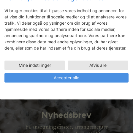
Kakkelbord
Vi bruger cookies til at tilpasse vores indhold og annoncer, for
at vise dig funktioner til socaile medier og til at analysere vores
trafik. Vi deler også oplysninger om din brug af vores
Valgedur Hauksdottir
hjemmeside med vores partnere inden for sociale medier,
annonceringspartnere og analysepartnere. Vores partnere kan
kombinere disse data med andre oplysninger, du har givet
Faciliteter
dem, eller som de har indsamlet fra din brug af deres tjenester.
GRAFIKVÆRKSTED
03.09.2007
VÆRELSE 2
Mine indstillinger
Afvis alle
03.09.2007 - 10.10.2007
Accepter alle
Nyhedsbrev
Få ansøgningsfrister, arrangementer