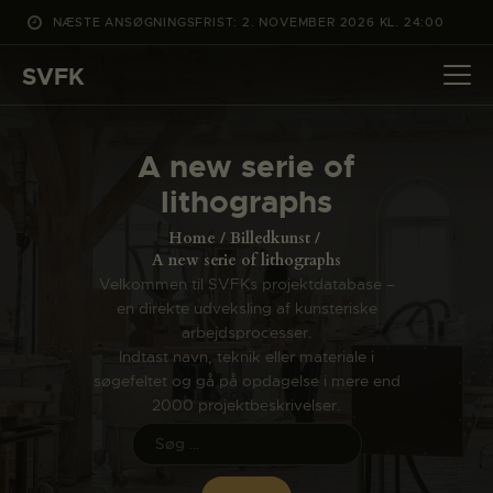
NÆSTE ANSØGNINGSFRIST: 2. NOVEMBER 2026 KL. 24:00
SVFK
SVFK
DET SKER
A new serie of
PROJEKTER
lithographs
CHANNEL
Home
Billedkunst
ANSØG
A new serie of lithographs
Velkommen til SVFKs projektdatabase –
OM SVFK
en direkte udveksling af kunsteriske
ENGLISH
arbejdsprocesser.
Indtast navn, teknik eller materiale i
søgefeltet og gå på opdagelse i mere end
2000 projektbeskrivelser.