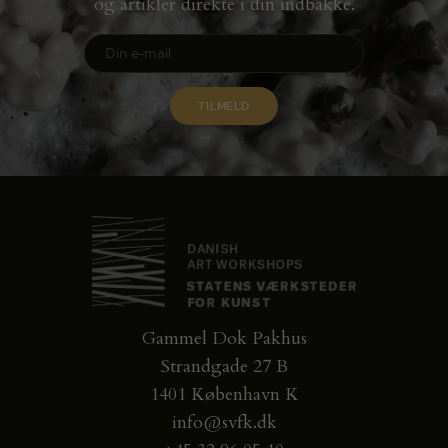
og artikler direkte i din indbakke.
Gammel Dok Pakhus
Strandgade 27 B
1401 København K
info@svfk.dk