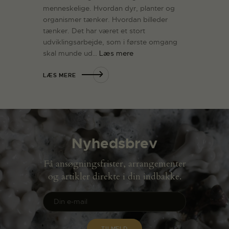
menneskelige. Hvordan dyr, planter og
organismer tænker. Hvordan billeder
tænker. Det har været et stort
udviklingsarbejde, som i første omgang
skal munde ud…
Læs mere
LÆS MERE
Nyhedsbrev
Få ansøgningsfrister, arrangementer
og artikler direkte i din indbakke.