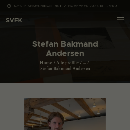
NÆSTE ANSØGNINGSFRIST: 2. NOVEMBER 2026 KL. 24:00
SVFK
SVFK
DET SKER
Stefan Bakmand
PROJEKTER
Andersen
CHANNEL
Home
Alle profiler
...
ANSØG
Stefan Bakmand Andersen
OM SVFK
ENGLISH