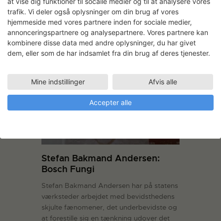
at vise dig funktioner til socaile medier og til at analysere vores
værksted på grafik til en kunstnerbog
trafik. Vi deler også oplysninger om din brug af vores
med udgivelse ultimo 2023 hos Forlaget
hjemmeside med vores partnere inden for sociale medier,
Demonte.
annonceringspartnere og analysepartnere. Vores partnere kan
kombinere disse data med andre oplysninger, du har givet
LÆS MERE
dem, eller som de har indsamlet fra din brug af deres tjenester.
Mine indstillinger
Afvis alle
Accepter alle
Stefan Bakmand Andersen:
Bosch Fungi
Stefan Bakmand Andersen har på statens
værksteder arbejdet med bevidsthedens
skjulte fænomener, det underbevidste og
at forestille sig en tænkning udover det