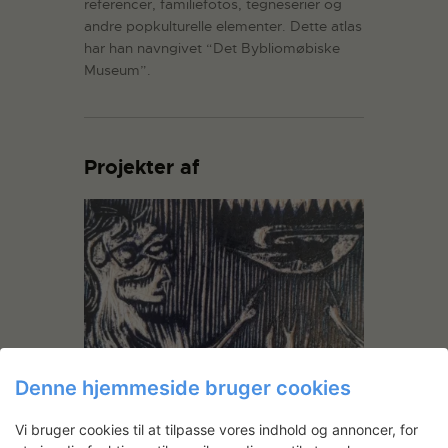
referencer, familiefotos, tegneserier og
andre popkulturelle elementer. Dette atlas
har han navngivet “Det Bybliomøbiske
Museum”.
Projekter af
Stefan Bakmand: Det
Denne hjemmeside bruger cookies
Bybliomøbiske
Vi bruger cookies til at tilpasse vores indhold og annoncer, for
Stefan Bakmand har arbejdet i grafisk