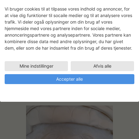
Vi bruger cookies til at tilpasse vores indhold og annoncer, for
at vise dig funktioner til socaile medier og til at analysere vores
trafik. Vi deler også oplysninger om din brug af vores
hjemmeside med vores partnere inden for sociale medier,
annonceringspartnere og analysepartnere. Vores partnere kan
kombinere disse data med andre oplysninger, du har givet
Marie Nørgaard Nielsen: De Tre
dem, eller som de har indsamlet fra din brug af deres tjenester.
Tekstildesigner, Marie Nørgaard Nielsen,
har i SVKs syværksted klippet, foldet og
Mine indstillinger
Afvis alle
syet store stykker hvidt kanvas-lærred for
at skabe en tredimensionel struktur, der
Accepter alle
illustrerer troen på skytsengle.
LÆS MERE