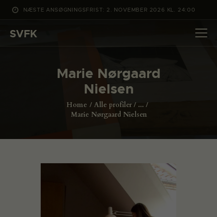
NÆSTE ANSØGNINGSFRIST: 2. NOVEMBER 2026 KL. 24:00
SVFK
SVFK
DET SKER
Marie Nørgaard
PROJEKTER
Nielsen
CHANNEL
Home
Alle profiler
...
ANSØG
Marie Nørgaard Nielsen
OM SVFK
ENGLISH