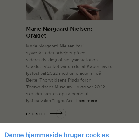
Marie Nørgaard Nielsen:
Oraklet
Marie Nørgaard Nielsen har i
syværkstedet arbejdet på en
videreudvikling af sin lysinstallation
Oraklet. Værket var en del af Københavns
lysfestival 2022 med en placering på
Bertel Thorvaldsens Plads foran
Thorvaldsens Museum. I oktober 2022
skal det sættes op i alperne til
lysfestivalen ”Light Art…
Læs mere
LÆS MERE
Denne hjemmeside bruger cookies