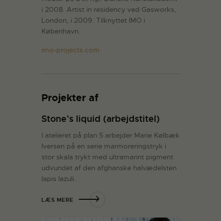
i 2008. Artist in residency ved Gasworks,
London, i 2009. Tilknyttet IMO i
København.
imo-projects.com
Projekter af
Stone’s liquid (arbejdstitel)
I atelieret på plan 5 arbejder Marie Kølbæk
Iversen på en serie marmoreringstryk i
stor skala trykt med ultramarint pigment
udvundet af den afghanske halvædelsten
lapis lazuli.
LÆS MERE