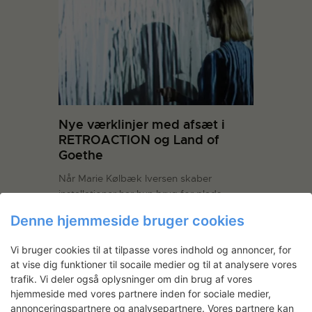
Nye værklinjer med afsæt i
RETROACTION og Land of
Goethe
Når Marie Kølbæk Iversen skaber
installationer har hun brug for plads.
Rummet omdannes til et univers af lys og
Denne hjemmeside bruger cookies
mønstre, og når vi træder ind foran
billedfladen ændres den som en direkte
Vi bruger cookies til at tilpasse vores indhold og annoncer, for
reaktion på vores bevægelser. Ved at
at vise dig funktioner til socaile medier og til at analysere vores
rette kameraer og projektorer mod den
trafik. Vi deler også oplysninger om din brug af vores
samme…
Læs mere
hjemmeside med vores partnere inden for sociale medier,
annonceringspartnere og analysepartnere. Vores partnere kan