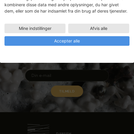
LÆS MERE
kombinere disse data med andre oplysninger, du har givet
dem, eller som de har indsamlet fra din brug af deres tjenester.
Mine indstillinger
Afvis alle
Nyhedsbrev
Accepter alle
Få ansøgningsfrister, arrangementer
og artikler direkte i din indbakke.