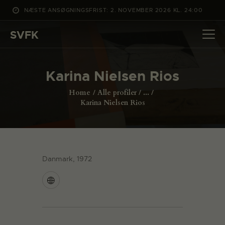
NÆSTE ANSØGNINGSFRIST: 2. NOVEMBER 2026 KL. 24:00
SVFK
SVFK
DET SKER
Karina Nielsen Rios
PROJEKTER
Home
Alle profiler
...
CHANNEL
Karina Nielsen Rios
ANSØG
OM SVFK
ENGLISH
Danmark, 1972