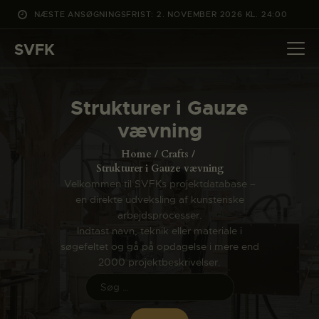
NÆSTE ANSØGNINGSFRIST: 2. NOVEMBER 2026 KL. 24:00
SVFK
SVFK
DET SKER
Strukturer i Gauze
PROJEKTER
vævning
CHANNEL
Home
Crafts
ANSØG
Strukturer i Gauze vævning
Velkommen til SVFKs projektdatabase –
OM SVFK
en direkte udveksling af kunsteriske
ENGLISH
arbejdsprocesser.
Indtast navn, teknik eller materiale i
søgefeltet og gå på opdagelse i mere end
2000 projektbeskrivelser.