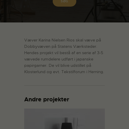
Væver Karina Nielsen Rios skal væve på
Dobbyvæven på Statens Værksteder.
Hendes projekt vil bestå af en serie af 3-5
vævede rumdelere udført i japanske
papirgarner. De vil blive udstillet på
Klosterlund og evt. Tekstilforum i Herning.
Andre projekter