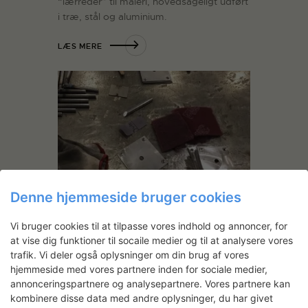
“lærreder” til maleri, hovedsageligt udført
i træ, stål og aluminium.
LÆS MERE
Denne hjemmeside bruger cookies
Jan S. Hansen: Soloudstilling,
Kunsthal NORD
Vi bruger cookies til at tilpasse vores indhold og annoncer, for
Okt. 2020 Under mit ophold på SVFK har
at vise dig funktioner til socaile medier og til at analysere vores
jeg arbejdet på at realisere følgende
trafik. Vi deler også oplysninger om din brug af vores
skulpturelle komponenter og værker, der
hjemmeside med vores partnere inden for sociale medier,
skal indgå i en udstilling på Kunsthal
annonceringspartnere og analysepartnere. Vores partnere kan
NORD i Aalborg, i marts 2021: -Hylder
kombinere disse data med andre oplysninger, du har givet