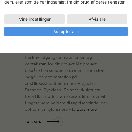
udført i stålplade, til opsætning af
dem, eller som de har indsamlet fra din brug af deres tjenester.
keramiske figurer. -Podier/borde udført i
stålplade-…
Læs mere
Mine indstillinger
Afvis alle
LÆS MERE
Accepter alle
Jan S. Hansen:
Satellitskulpturer
Beskriv udgangspunktet, ideen og
konteksten for dit projekt Mit projekt
består af en gruppe skulpturer, som skal
indgå i en præsentation på
udstillingsstedet Schimmel Projects i
Dresden, Tyskland. Én serie skulpturer
forestiller modelstørrelsesatellitter, der vil
fungere som holdere til røgelsespinde, der
ophængt i nylonsnore vil…
Læs mere
LÆS MERE