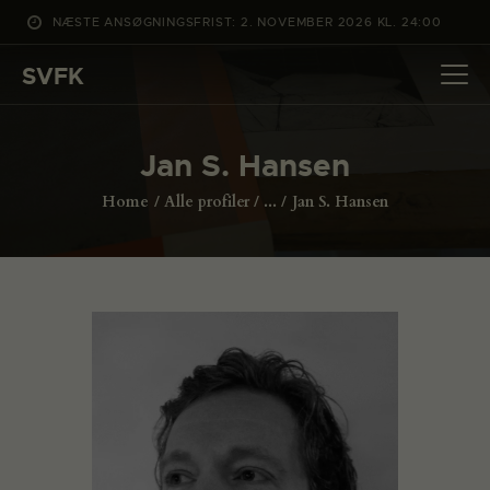
NÆSTE ANSØGNINGSFRIST: 2. NOVEMBER 2026 KL. 24:00
SVFK
SVFK
DET SKER
Jan S. Hansen
PROJEKTER
Home
Alle profiler
...
Jan S. Hansen
CHANNEL
ANSØG
OM SVFK
ENGLISH