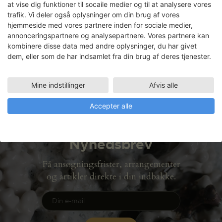
gå ind i det pædagogiske rum for
at vise dig funktioner til socaile medier og til at analysere vores
voksen-barn relationen. I dette mellemrum
trafik. Vi deler også oplysninger om din brug af vores
skaber hun dynamikker, hvor hun
hjemmeside med vores partnere inden for sociale medier,
sammen med børn i 2. klasse udvikler det
annonceringspartnere og analysepartnere. Vores partnere kan
kombinere disse data med andre oplysninger, du har givet
sanselige sprog omkring følelser, krop…
dem, eller som de har indsamlet fra din brug af deres tjenester.
Læs mere
LÆS MERE
Mine indstillinger
Afvis alle
Accepter alle
Nyhedsbrev
Få ansøgningsfrister, arrangementer
og artikler direkte i din indbakke.