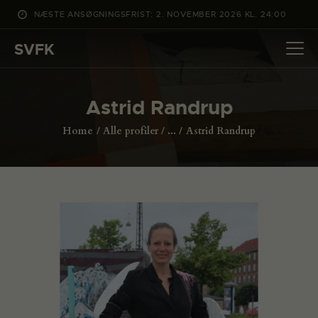
NÆSTE ANSØGNINGSFRIST: 2. NOVEMBER 2026 KL. 24:00
SVFK
SVFK
DET SKER
Astrid Randrup
PROJEKTER
Home
Alle profiler
...
Astrid Randrup
CHANNEL
ANSØG
OM SVFK
ENGLISH