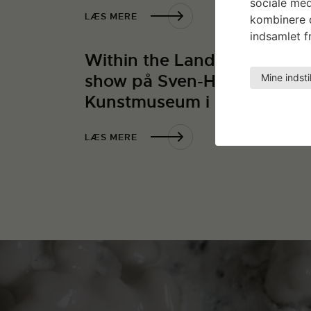
sociale med
LÆS MERE
kombinere d
indsamlet fr
Within the Landscape / sol
show på Sven-Harrys
Mine indsti
Kunstmuseum i Stockholm
LÆS MERE