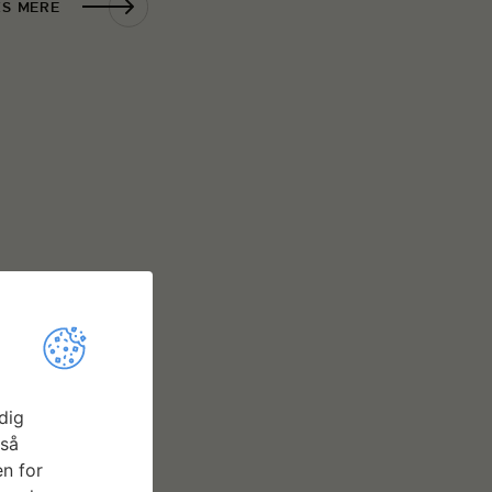
S MERE
dig
gså
n for