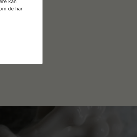
ere kan
som de har