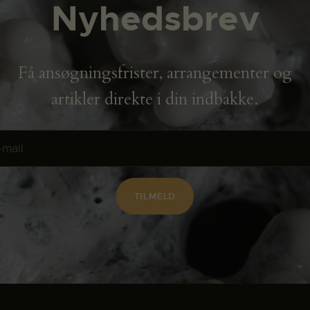
Nyhedsbrev
Få ansøgningsfrister, arrangementer og
artikler direkte i din indbakke.