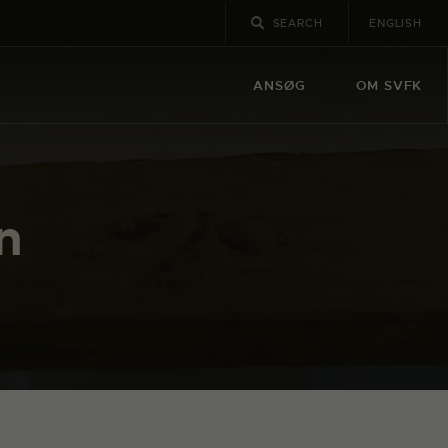
ENGLISH
ANSØG
OM SVFK
n