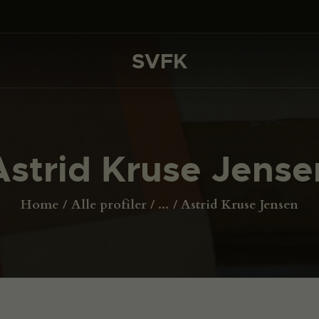
DET SKER
PROJEKTER
SVFK
SVFK
CHANNEL
ANSØG
Astrid Kruse Jense
OM SVFK
ENGLISH
Home
Alle profiler
...
Astrid Kruse Jensen