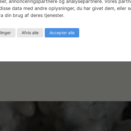
ier, annonceringspartnere og analysepartnere. Vores partn
isse data med andre oplysninger, du har givet dem, eller 
a din brug af deres tjenester.
o
Imagined Realities
llinger
Afvis alle
Accepter alle
LÆS MERE