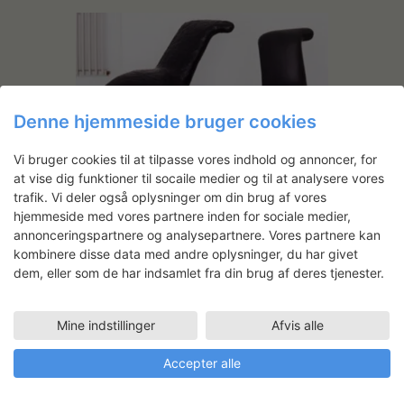
Denne hjemmeside bruger cookies
Vi bruger cookies til at tilpasse vores indhold og annoncer, for
Anders Ruhwald: If all Man’s
at vise dig funktioner til socaile medier og til at analysere vores
Products Were Well Designed,
trafik. Vi deler også oplysninger om din brug af vores
Joy and Harmony Would
hjemmeside med vores partnere inden for sociale medier,
annonceringspartnere og analysepartnere. Vores partnere kan
Emerge Eternally Triumphant
kombinere disse data med andre oplysninger, du har givet
Anders Ruhwald arbejdede i 2006 på
dem, eller som de har indsamlet fra din brug af deres tjenester.
Lerværkstedet på Statens Værksteder for
Kunst og Håndværk. Kunstneren skulle
Mine indstillinger
Afvis alle
forberede en udstilling i Druppel og
Køppe Gallery, og værkerne blev realiseret
Accepter alle
igennem det flere måneder lange ophold.
Anders arbejdede intensivt frem mod