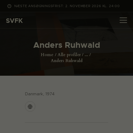
NÆSTE ANSØGNINGSFRIST: 2. NOVEMBER 2026 KL. 24:00
SVFK
SVFK
DET SKER
Anders Ruhwald
PROJEKTER
Home
Alle profiler
...
CHANNEL
Anders Ruhwald
ANSØG
OM SVFK
ENGLISH
Danmark, 1974