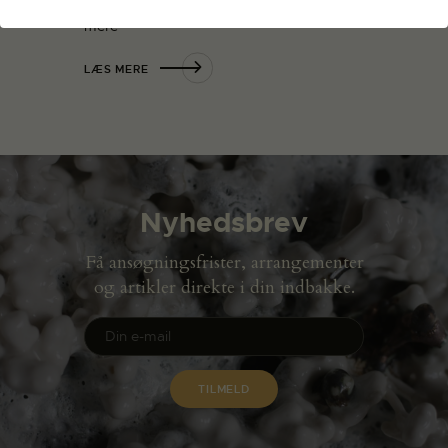
udstillingen på Drud & Køppe. Så…
Læs
mere
LÆS MERE
Nyhedsbrev
Få ansøgningsfrister, arrangementer
og artikler direkte i din indbakke.