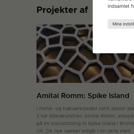
indsamlet fr
Projekter af
Mine indsti
Amitai Romm: Spike Island
I metal- og træværkstedet samt atelier pl
2 har billedkunstner, Amitai Romm, arbejd
på en soloudstilling til Spike Island i Bristol
UK. De nye værker indgår i en serie med