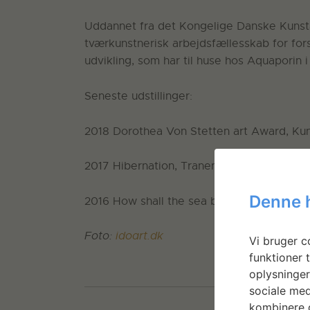
Uddannet fra det Kongelige Danske Kunst
tværkunstnerisk arbejdsfællesskab for fors
udvikling, som har til huse hos Aquaporin i
Seneste udstillinger:
2018 Dorothea Von Stetten art Award, K
2017 Hibernation, Tranen, Gentofte
Denne 
2016 How shall the sea be referred to, B
Foto:
idoart.dk
Vi bruger co
funktioner t
oplysninger
sociale med
kombinere d