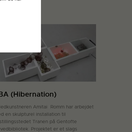
BA (Hibernation)
lledkunstneren Amitai Romm har arbejdet
d en skulpturel installation til
stillingsstedet Tranen på Gentofte
vedbibliotek. Projektet er et slags