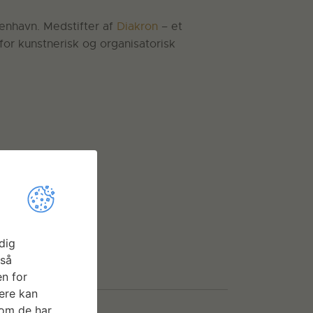
enhavn. Medstifter af
Diakron
– et
for kunstnerisk og organisatorisk
dig
gså
n for
ere kan
som de har