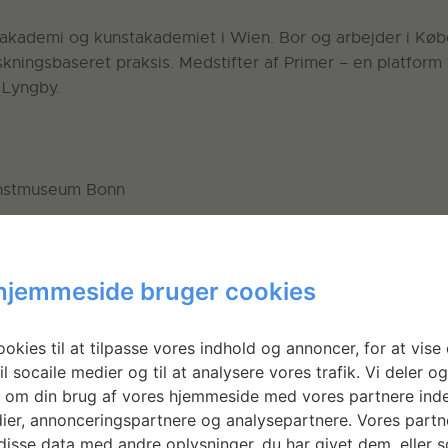
akademi og kunstakademiet i Wien. Bor og arbejder i Køb
kningsbaseret praksis. Medstifter af Primer – en platform 
 Lyngby.
unstmuseum Bonn
hjemmeside bruger cookies
ianca D’Alessandro, København
okies til at tilpasse vores indhold og annoncer, for at vise 
il socaile medier og til at analysere vores trafik. Vi deler o
 om din brug af vores hjemmeside med vores partnere inde
ier, annonceringspartnere og analysepartnere. Vores partn
isse data med andre oplysninger, du har givet dem, eller 