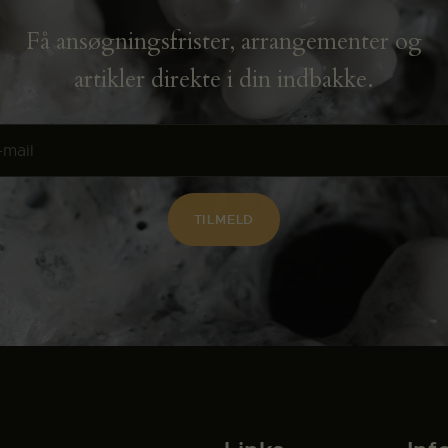
Få ansøgningsfrister, arrangementer og
artikler direkte i din indbakke.