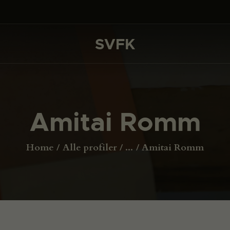
DET SKER
PROJEKTER
SVFK
SVFK
CHANNEL
ANSØG
Amitai Romm
OM SVFK
ENGLISH
Home
Alle profiler
...
Amitai Romm