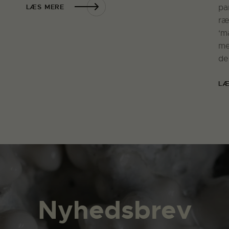
LÆS MERE
pa
ræ
‘m
me
de
LÆ
Nyhedsbrev