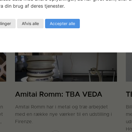
a din brug af deres tjenester.
llinger
Afvis alle
Accepter alle
Amitai Romm: TBA VEDA
T
an
Amitai Romm har i metal og træ arbejdet
Bi
et
med en række nye værker til en udstilling i
me
,
Firenze.
ud
Ho