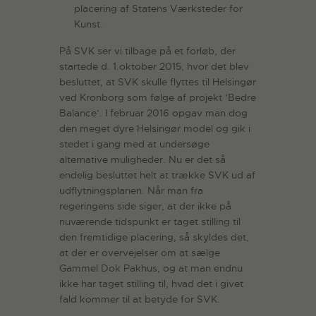
placering af Statens Værksteder for
Kunst.
På SVK ser vi tilbage på et forløb, der
startede d. 1.oktober 2015, hvor det blev
besluttet, at SVK skulle flyttes til Helsingør
ved Kronborg som følge af projekt ’Bedre
Balance’. I februar 2016 opgav man dog
den meget dyre Helsingør model og gik i
stedet i gang med at undersøge
alternative muligheder. Nu er det så
endelig besluttet helt at trække SVK ud af
udflytningsplanen. Når man fra
regeringens side siger, at der ikke på
nuværende tidspunkt er taget stilling til
den fremtidige placering, så skyldes det,
at der er overvejelser om at sælge
Gammel Dok Pakhus, og at man endnu
ikke har taget stilling til, hvad det i givet
fald kommer til at betyde for SVK.