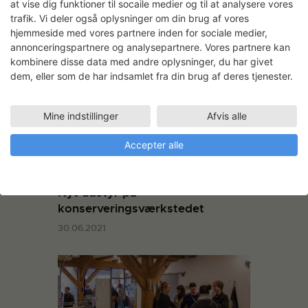
at vise dig funktioner til socaile medier og til at analysere vores
trafik. Vi deler også oplysninger om din brug af vores
hjemmeside med vores partnere inden for sociale medier,
You May Also Like
annonceringspartnere og analysepartnere. Vores partnere kan
kombinere disse data med andre oplysninger, du har givet
dem, eller som de har indsamlet fra din brug af deres tjenester.
Mine indstillinger
Afvis alle
Accepter alle
Nyt udstyr på
konserveringsværkstedet
30.06.2021