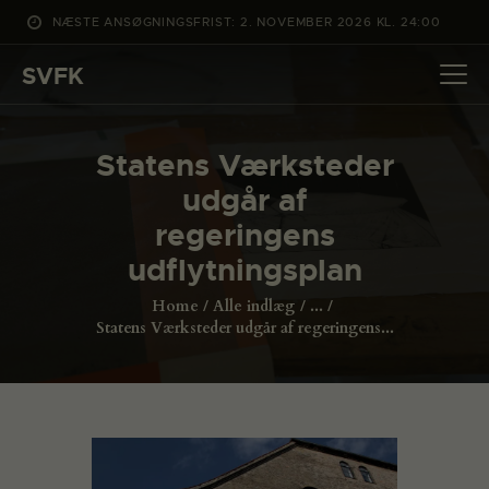
NÆSTE ANSØGNINGSFRIST: 2. NOVEMBER 2026 KL. 24:00
SVFK
SVFK
DET SKER
Statens Værksteder
PROJEKTER
udgår af
CHANNEL
regeringens
ANSØG
udflytningsplan
OM SVFK
Home
Alle indlæg
...
ENGLISH
Statens Værksteder udgår af regeringens...