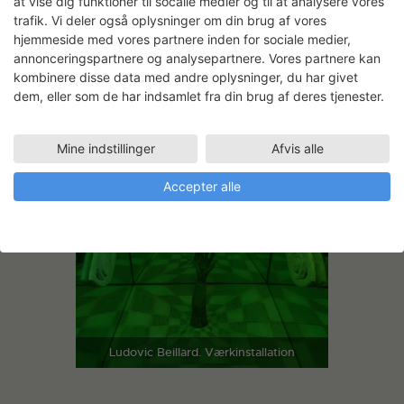
at vise dig funktioner til socaile medier og til at analysere vores
malerier og installationer. Med inspiration
trafik. Vi deler også oplysninger om din brug af vores
fra religiøse skulpturer, commedia
hjemmeside med vores partnere inden for sociale medier,
dell’arte og det groteskes æstetik
annonceringspartnere og analysepartnere. Vores partnere kan
inkorporerer han referencer og anekdoter
kombinere disse data med andre oplysninger, du har givet
relateret til middelalderen og gotikken i
dem, eller som de har indsamlet fra din brug af deres tjenester.
sine værker. Med vinduet som et ofte
anvendt motiv får man i Beillards værker
Mine indstillinger
Afvis alle
fornemmelsen af at kigge ind i et andet
univers, omgærdet af mystik og alkymi.
Accepter alle
Ludovic Beillard. Værkinstallation