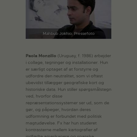
Mahbub Jokhio. Pressefoto
Paola Monzillo
(Uruguay, f. 1986) arbejder
i collage, tegninger og installationer. Hun
er særligt optaget af at forstyrre og
udfordre den neutralitet, som vi oftest
ubevidst tillægger geografiske kort og
historiske data. Hun stiller spørgsmålstegn
ved, hvorfor disse
repræsentationssystemer ser ud, som de
gør, og påpeger, hvordan deres
udformning er forbundet med politisk
magtudøvelse. Fx har hun studeret
kontrasterne mellem kartografier af
indfødte amerikanere og spanske