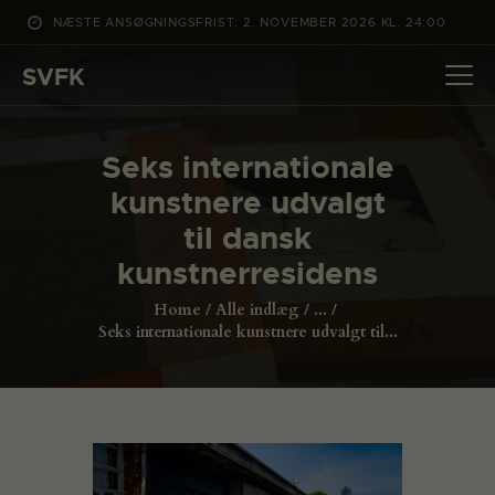
NÆSTE ANSØGNINGSFRIST: 2. NOVEMBER 2026 KL. 24:00
SVFK
SVFK
DET SKER
Seks internationale
PROJEKTER
kunstnere udvalgt
CHANNEL
til dansk
ANSØG
kunstnerresidens
OM SVFK
Home
Alle indlæg
...
ENGLISH
Seks internationale kunstnere udvalgt til...