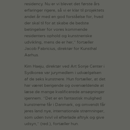
residency. Nu er vi blevet det første års
erfaringer rigere, så vi er klar til projektets
andet år med en god forståelse for, hvad
der skal til for at skabe de bedste
betingelser for vores kommende
residenters ophold og kunstneriske
udvikling, mens de er her,” fortæller
Jacob Fabricius, direktør for Kunsthal
Aarhus.
Kim Haeju, direktør ved Art Sonje Center i
Sydkorea var jurymedlem i udvælgelsen
af de seks kunstnere. Hun fortæller, at det
har været berigende og overvældende at
læse de mange kvalificerede ansøgninger
igennem. ”Det er en fantastisk mulighed
kunstnerne får i Danmark, og omvendt får
jeres land nye, internationale strømninger,
som uden tvivl vil efterlade aftryk og give
udsyn,” (red.), fortæller hun.