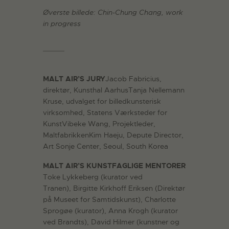
Øverste billede: Chin-Chung Chang, work
in progress
MALT AIR’S JURY
Jacob Fabricius,
direktør, Kunsthal AarhusTanja Nellemann
Kruse, udvalget for billedkunsterisk
virksomhed, Statens Værksteder for
KunstVibeke Wang, Projektleder,
MaltfabrikkenKim Haeju, Depute Director,
Art Sonje Center, Seoul, South Korea
MALT AIR’S KUNSTFAGLIGE MENTORER
Toke Lykkeberg (kurator ved
Tranen), Birgitte Kirkhoff Eriksen (Direktør
på Museet for Samtidskunst), Charlotte
Sprogøe (kurator), Anna Krogh (kurator
ved Brandts), David Hilmer (kunstner og