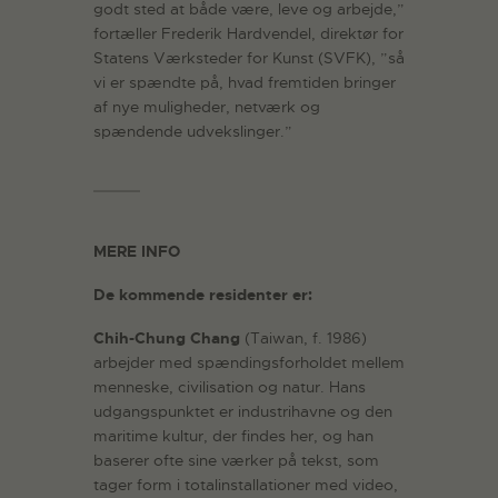
godt sted at både være, leve og arbejde,”
fortæller Frederik Hardvendel, direktør for
Statens Værksteder for Kunst (SVFK), ”så
vi er spændte på, hvad fremtiden bringer
af nye muligheder, netværk og
spændende udvekslinger.”
MERE INFO
De kommende residenter er:
Chih-Chung Chang
(Taiwan, f. 1986)
arbejder med spændingsforholdet mellem
menneske, civilisation og natur. Hans
udgangspunktet er industrihavne og den
maritime kultur, der findes her, og han
baserer ofte sine værker på tekst, som
tager form i totalinstallationer med video,