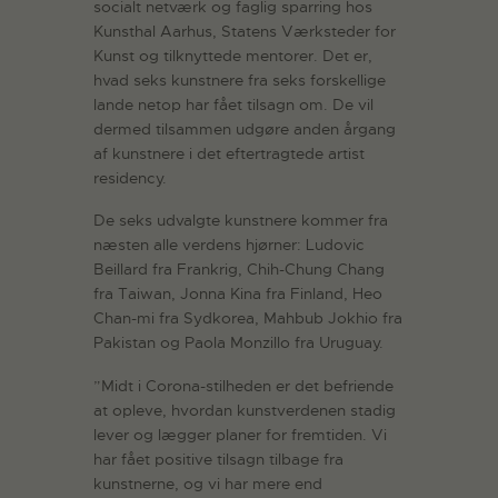
socialt netværk og faglig sparring hos
Kunsthal Aarhus, Statens Værksteder for
Kunst og tilknyttede mentorer. Det er,
hvad seks kunstnere fra seks forskellige
lande netop har fået tilsagn om. De vil
dermed tilsammen udgøre anden årgang
af kunstnere i det eftertragtede artist
residency.
De seks udvalgte kunstnere kommer fra
næsten alle verdens hjørner: Ludovic
Beillard fra Frankrig, Chih-Chung Chang
fra Taiwan, Jonna Kina fra Finland, Heo
Chan-mi fra Sydkorea, Mahbub Jokhio fra
Pakistan og Paola Monzillo fra Uruguay.
”Midt i Corona-stilheden er det befriende
at opleve, hvordan kunstverdenen stadig
lever og lægger planer for fremtiden. Vi
har fået positive tilsagn tilbage fra
kunstnerne, og vi har mere end