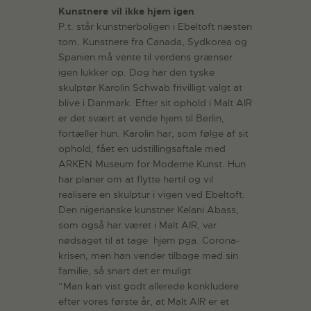
Kunstnere vil ikke hjem igen
P.t. står kunstnerboligen i Ebeltoft næsten
tom. Kunstnere fra Canada, Sydkorea og
Spanien må vente til verdens grænser
igen lukker op. Dog har den tyske
skulptør Karolin Schwab frivilligt valgt at
blive i Danmark. Efter sit ophold i Malt AIR
er det svært at vende hjem til Berlin,
fortæller hun. Karolin har, som følge af sit
ophold, fået en udstillingsaftale med
ARKEN Museum for Moderne Kunst. Hun
har planer om at flytte hertil og vil
realisere en skulptur i vigen ved Ebeltoft.
Den nigerianske kunstner Kelani Abass,
som også har været i Malt AIR, var
nødsaget til at tage hjem pga. Corona-
krisen, men han vender tilbage med sin
familie, så snart det er muligt.
”Man kan vist godt allerede konkludere
efter vores første år, at Malt AIR er et