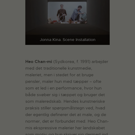
Jonna Kina. Scene Installation
Heo Chan-mi
(Sydkorea, f. 1991) arbejder
med det traditionelle kunstmedie,
maleriet, men i stedet for at bruge
pensler, maler hun med tæpper – ofte
som et led i en performance, hvor hun
både svøber sig i tæppet og bruger det
som maleredskab. Hendes kunstneriske
praksis stiller spørgsmålstegn ved, hvad
der egentlig definerer det at male, og de
normer, det er forbundet med. Heo Chan-
mis ekspressive malerier har landskabet
som motiv, og hun skriver sig dermed ind