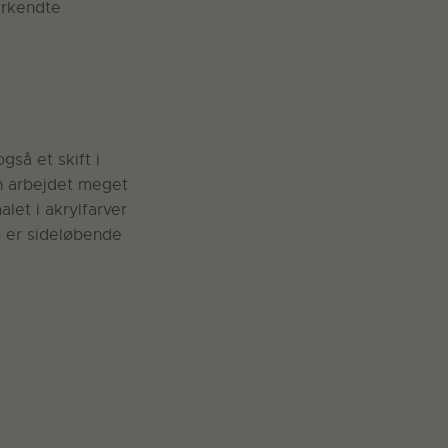
erkendte
så et skift i
an arbejdet meget
let i akrylfarver
m er sideløbende