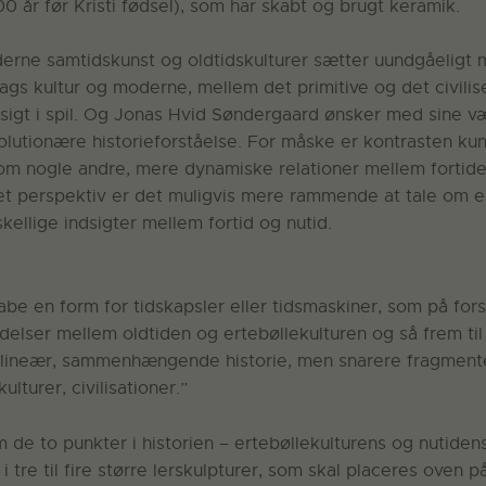
 år før Kristi fødsel), som har skabt og brugt keramik.
erne samtidskunst og oldtidskulturer sætter uundgåeligt
s kultur og moderne, mellem det primitive og det civili
sigt i spil. Og Jonas Hvid Søndergaard ønsker med sine v
olutionære historieforståelse. For måske er kontrasten kun
 om nogle andre, mere dynamiske relationer mellem fortide
det perspektiv er det muligvis mere rammende at tale om e
skellige indsigter mellem fortid og nutid.
kabe en form for tidskapsler eller tidsmaskiner, som på for
delser mellem oldtiden og ertebøllekulturen og så frem til 
en lineær, sammenhængende historie, men snarere fragment
kulturer, civilisationer.”
 de to punkter i historien – ertebøllekulturens og nutide
 i tre til fire større lerskulpturer, som skal placeres oven 