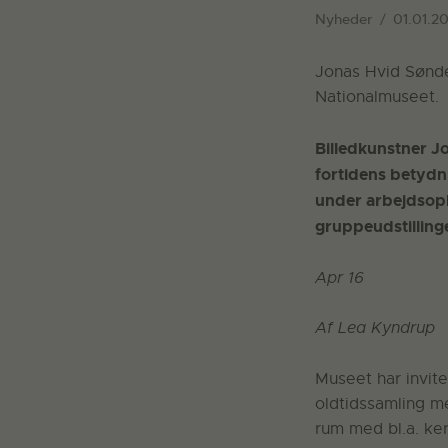
Nyheder
01.01.20
Jonas Hvid Sønder
Nationalmuseet.
Billedkunstner J
fortidens betydn
under arbejdsoph
gruppeudstilling
Apr 16
Af Lea Kyndrup
Museet har invite
oldtidssamling me
rum med bl.a. ker