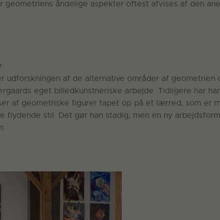
or geometriens åndelige aspekter oftest afvises af den an
r
 udforskningen af de alternative områder af geometrien og
rgaards eget billedkunstneriske arbejde. Tidligere har h
ser af geometriske figurer tapet op på et lærred, som er ma
e flydende stil. Det gør han stadig, men en ny arbejdsfor
m.