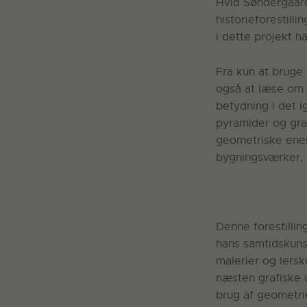
Hvid Søndergaards
historieforestill
i dette projekt 
Fra kun at bruge
også at læse om 
betydning i det i
pyramider og gra
geometriske energ
bygningsværker, 
Denne forestillin
hans samtidskuns
malerier og lersk
næsten grafiske u
brug af geometri