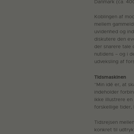
Danmark (ca. 4000
Koblingen af mod
mellem gammeldag
uvidenhed og ind
diskutere den ev
der snarere tale
nutidens – og i 
udveksling af for
Tidsmaskinen
”Min idé er, at s
indeholder forbin
ikke illustrere 
forskellige tider, 
Tidsrejsen mellem
konkret til udtryk