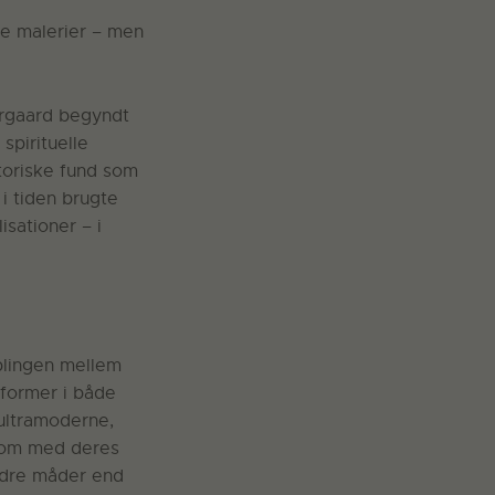
ine malerier – men
ergaard begyndt
spirituelle
storiske fund som
i tiden brugte
isationer – i
oblingen mellem
former i både
 ultramoderne,
 som med deres
andre måder end