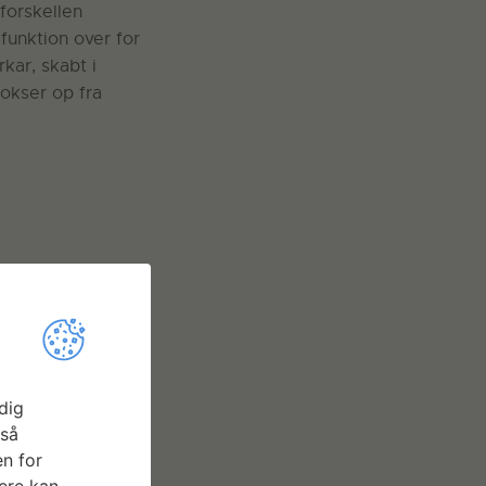
forskellen
funktion over for
kar, skabt i
okser op fra
dig
gså
n for
ere kan