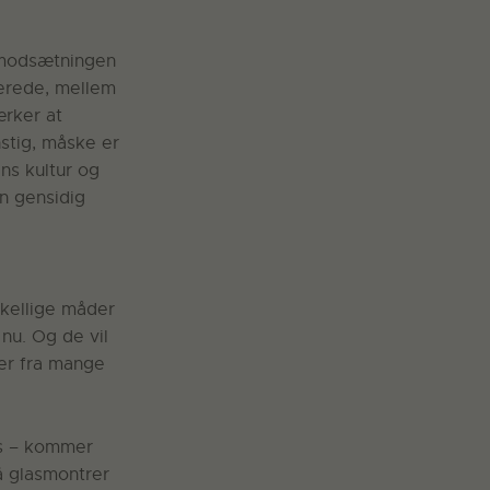
 modsætningen
serede, mellem
ærker at
stig, måske er
ns kultur og
n gensidig
skellige måder
nu. Og de vil
er fra mange
ns – kommer
på glasmontrer