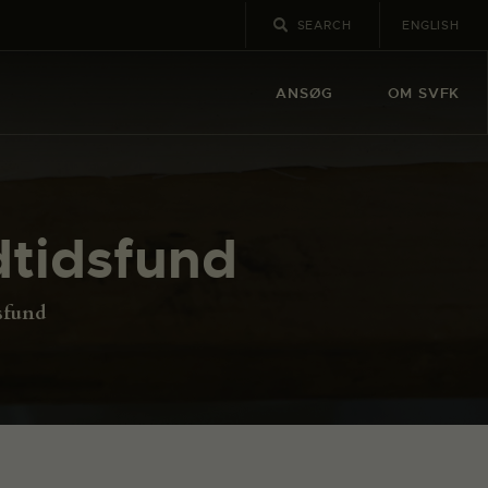
ENGLISH
ANSØG
OM SVFK
dtidsfund
sfund