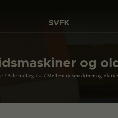
DET SKER
PROJEKTER
SVFK
SVFK
CHANNEL
ANSØG
idsmaskiner og ol
OM SVFK
ENGLISH
e
Alle indlæg
...
Mellem tidsmaskiner og oldtid