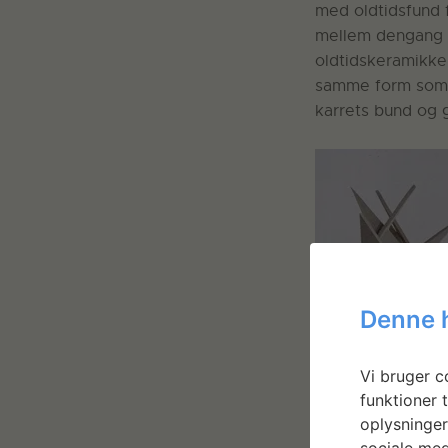
med oldtidsfund f
mellem dengang o
oldtidskeramikken
samme form som e
karrets bund og g
Denne 
Vi bruger co
funktioner t
oplysninger
sociale med