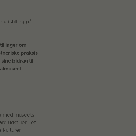
 udstilling på
tillinger om
tneriske praksis
ine bidrag til
nalmuseet.
log med museets
d udstiller i et
 kulturer i