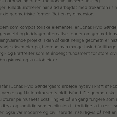
 udforskning af de traditionelle, lineære tids- og
inger. Billedkunstneren har altid arbejdet med trekanten i s
har de geometriske former fået en ny dimension.
 dem som kompositoriske elementer, er Jonas Hvid Sønd
geometri og inddrager alternative teorier om geometriens 
gangværende projekt. I den såkaldt hellige geometri er hi
vhøje eksempler på, hvordan man mange tusind år tilbage 
i- og kraftfelter som et åndeligt fundament for store civil
brugskunst og kunstobjekter.
g får i Jonas Hvid Søndergaard arbejde nyt liv i kraft af k
tværker og Nationalmuseets oldtidsfund. De geometriske 
ulpturer på museets udstilling vil på én gang fungere som
dtryk og samtidig som en allusion til fortidige kulturer –
en også var moderne og civiliserede, naturligvis på helt 