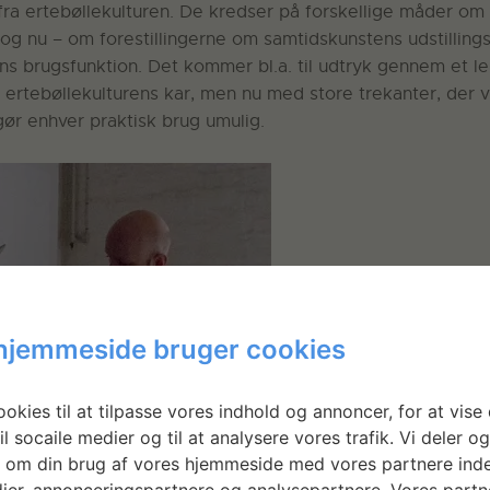
ra ertebøllekulturen. De kredser på forskellige måder om 
g nu – om forestillingerne om samtidskunstens udstillings
s brugsfunktion. Det kommer bl.a. til udtryk gennem et ler
rtebøllekulturens kar, men nu med store trekanter, der v
ør enhver praktisk brug umulig.
hjemmeside bruger cookies
okies til at tilpasse vores indhold og annoncer, for at vise 
il socaile medier og til at analysere vores trafik. Vi deler o
 om din brug af vores hjemmeside med vores partnere inde
ier, annonceringspartnere og analysepartnere. Vores partn