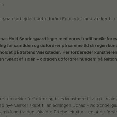
13
gaard arbejder i dette forår i Formeriet med værker til en
onas Hvid Søndergaard leger med vores traditionelle fores
ing for samtiden og udfordrer på samme tid sin egen kuns
oldet på Statens Værksteder. Her forbereder kunstneren s
en ’Skabt af Tiden – oldtiden udfordrer nutiden’ på Natio
ret en række forfattere og billedkunstnere til at gå i dia
d nye værker skabt til anledningen. Jonas Hvid Søndergaar
amikfund fra den såkaldte Ertebøllekultur – en af de første