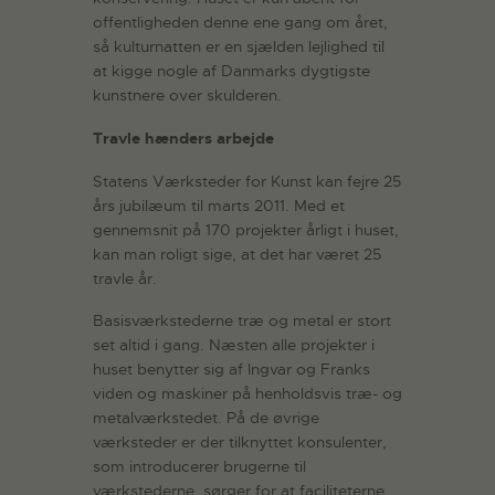
offentligheden denne ene gang om året,
så kulturnatten er en sjælden lejlighed til
at kigge nogle af Danmarks dygtigste
kunstnere over skulderen.
Travle hænders arbejde
Statens Værksteder for Kunst kan fejre 25
års jubilæum til marts 2011. Med et
gennemsnit på 170 projekter årligt i huset,
kan man roligt sige, at det har været 25
travle år.
Basisværkstederne træ og metal er stort
set altid i gang. Næsten alle projekter i
huset benytter sig af Ingvar og Franks
viden og maskiner på henholdsvis træ- og
metalværkstedet. På de øvrige
værksteder er der tilknyttet konsulenter,
som introducerer brugerne til
værkstederne, sørger for at faciliteterne