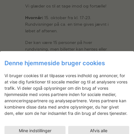
Vi glæder os til at tage imod og fortælle!
Hvornår:
15. oktober fra kl. 17-23.
Rundvisninger på ca. en time gives jævnt i
løbet af aftenen.
Der kan være 15 personer på hver
rundvisning, men billetter kan hentes eller
reserveres på forhånd til bestemte
Denne hjemmeside bruger cookies
tidspunkter i løbet aftenen.
Adgang:
Kun adgang med Kulturpas.
Vi bruger cookies til at tilpasse vores indhold og annoncer, for
Kulturpasset koster 85 kr. pr. voksen – to
at vise dig funktioner til socaile medier og til at analysere vores
børn ifølge med voksne med kulturpas er
trafik. Vi deler også oplysninger om din brug af vores
gratis op til 11 år og skal også have et
hjemmeside med vores partnere inden for sociale medier,
minibadge. Det kan købes på S-
annonceringspartnere og analysepartnere. Vores partnere kan
togstationer, museer og biblioteker i
kombinere disse data med andre oplysninger, du har givet
dem, eller som de har indsamlet fra din brug af deres tjenester.
København og på Frederiksberg, eller på
Kulturnattens hjemmeside.
Mine indstillinger
Afvis alle
DAC