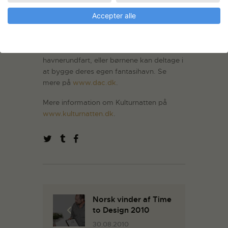
Statens Værksteder for Kunst ligger i
Accepter alle
samme gamle pakhus, hvor også Dansk
Arkitektur Center har hjemme. Her kan
man på Kulturnatten komme på
havnerundfart, eller børnene kan deltage i
at bygge deres egen fantasihavn. Se
mere på
www.dac.dk
.
Mere information om Kulturnatten på
www.kulturnatten.dk
.
Norsk vinder af Time
to Design 2010
30.08.2010