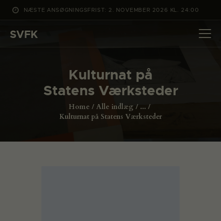
NÆSTE ANSØGNINGSFRIST: 2. NOVEMBER 2026 KL. 24:00
SVFK
SVFK
DET SKER
Kulturnat på
PROJEKTER
Statens Værksteder
CHANNEL
Home
Alle indlæg
...
ANSØG
Kulturnat på Statens Værksteder
OM SVFK
ENGLISH