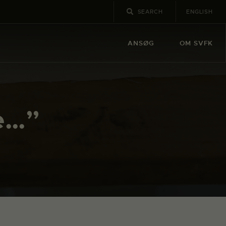
ENGLISH
ANSØG
OM SVFK
ye…”