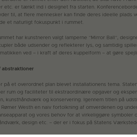
r etc. er tænkt ind i designet fra starten. Konferencebord
der til, at flere mennesker kan finde deres ideelle plads 
e et naturligt fokuspunkt i rummet.
rummet har kunstneren valgt lamperne ”Mirror Ball”, design
upler både udsender og reflekterer lys, og samtidig spille
atikken ved – i kraft af deres kuppelform – at gøre spejl
f abstraktioner
r på et overordnet plan blevet installationens tema. Stat
er rum og faciliteter til ekstraordinære opgaver og ekspe
gn, kunsthåndværk og konservering. Igennem titlen på udsti
Rømer Westh en naiv fortolkning af omverdenen og unders
nseapparat og vores behov for at virkeliggøre symboler o
håndværk, design etc. – der er i fokus på Statens Værksted