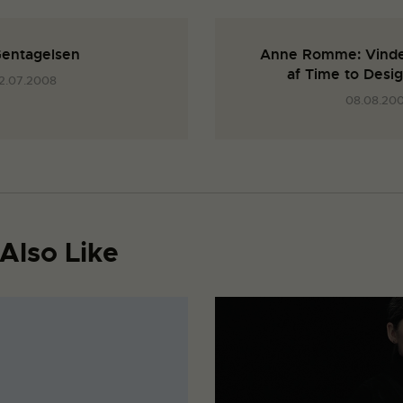
entagelsen
Anne Romme: Vind
af Time to Desi
2.07.2008
08.08.20
Also Like