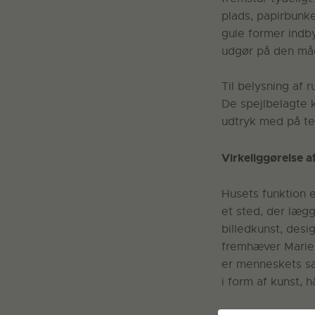
plads, papirbunke
gule former indby
udgør på den måd
Til belysning af 
De spejlbelagte k
udtryk med på tem
Virkeliggørelse a
Husets funktion e
et sted, der lægg
billedkunst, desi
fremhæver Marie 
er menneskets sa
i form af kunst, 