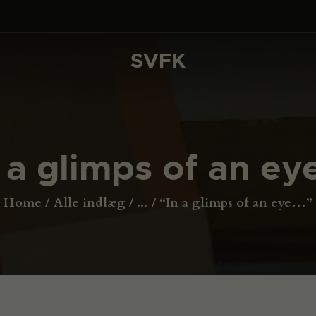
DET SKER
PROJEKTER
SVFK
SVFK
CHANNEL
ANSØG
 a glimps of an e
OM SVFK
ENGLISH
Home
Alle indlæg
...
“In a glimps of an eye…”