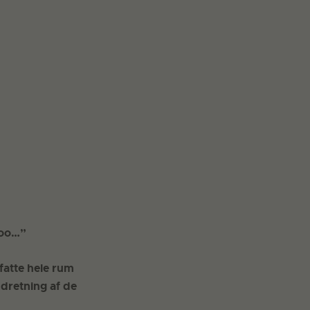
too…”
fatte hele rum
dretning af de