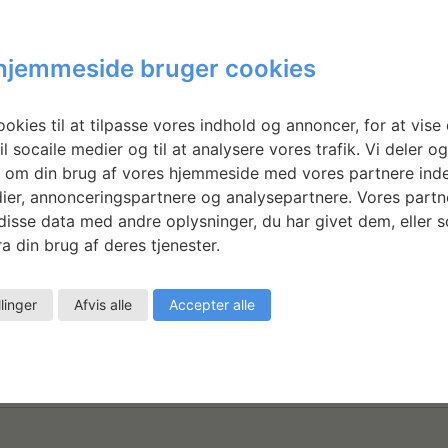
hjemmeside bruger cookies
n eye I saw the moon smiling and the trees were laughing 
okies til at tilpasse vores indhold og annoncer, for at vise 
 4 nye ”bordtabletisch”-værker i kontorerne på Statens Væ
il socaile medier og til at analysere vores trafik. Vi deler o
rk.
 om din brug af vores hjemmeside med vores partnere inde
ier, annonceringspartnere og analysepartnere. Vores partn
esth på SVFK
isse data med andre oplysninger, du har givet dem, eller 
a din brug af deres tjenester.
esths website
llinger
Afvis alle
Accepter alle