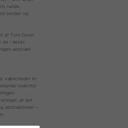
ets runde,
ved bordet og
et af Tom Dixon.
r de i deres
ingen abstrakt.
ens Værksteder er
rimenter indenfor
llingen
treger, at det
g abstraktioner –
er.