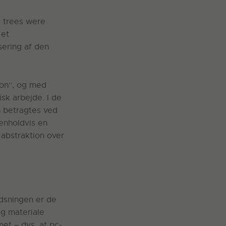
e trees were
 et
ering af den
ion”, og med
sk arbejde. I de
n betragtes ved
henholdvis en
 abstraktion over
jdsningen er de
og materiale
met – dvs. at pc-