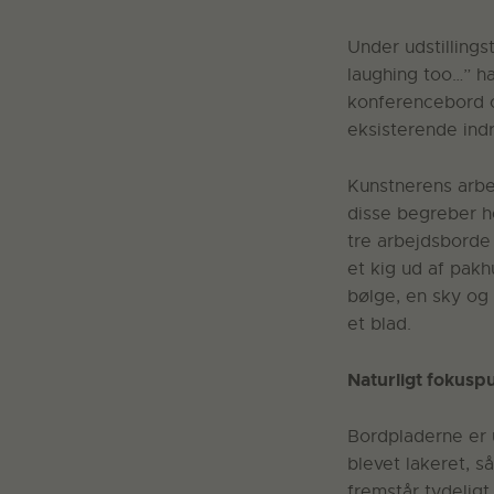
Under udstillings
laughing too…” ha
konferencebord o
eksisterende indr
Kunstnerens arbej
disse begreber he
tre arbejdsborde
et kig ud af pakh
bølge, en sky og
et blad.
Naturligt fokusp
Bordpladerne er u
blevet lakeret, s
fremstår tydeligt