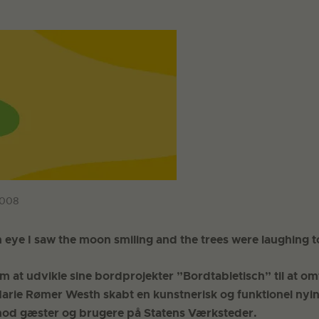
2008
n eye I saw the moon smiling and the trees were laughing 
m at udvikle sine bordprojekter ”Bordtabletisch” til at om
arie Rømer Westh skabt en kunstnerisk og funktionel nyin
mod gæster og brugere på Statens Værksteder.