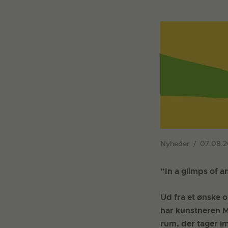
Nyheder
07.08.
”In a glimps of a
Ud fra et ønske o
har kunstneren M
rum, der tager i