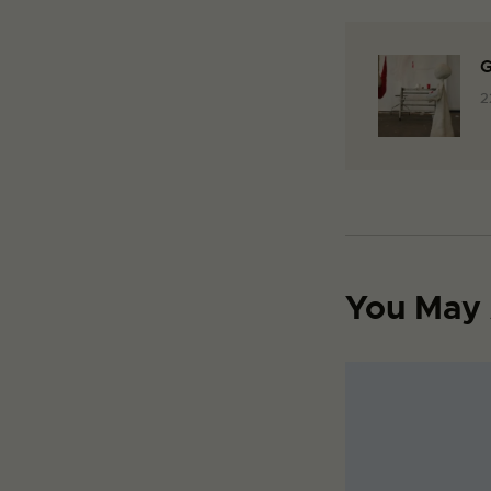
G
2
You May 