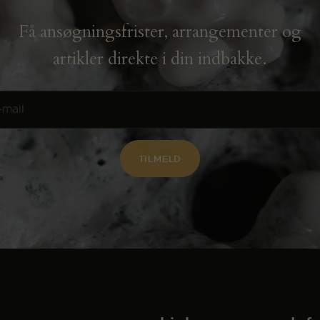
Få ansøgningsfrister, arrangementer og
artikler direkte i din indbakke.