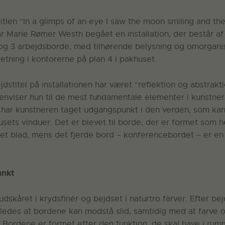
titlen ”In a glimps of an eye I saw the moon smiling and th
r Marie Rømer Westh begået en installation, der består af
g 3 arbejdsborde, med tilhørende belysning og omorganis
etning i kontorerne på plan 4 i pakhuset.
dstitel på installationen har været ”reflektion og abstrakt
nviser hun til de mest fundamentale elementer i kunstneri
 har kunstneren taget udgangspunkt i den verden, som ka
usets vinduer. Det er blevet til borde, der er formet som 
 et blad, mens det fjerde bord – konferencebordet – er en
unkt
dskåret i krydsfinér og bejdset i naturtro farver. Efter be
åledes at bordene kan modstå slid, samtidig med at farve 
. Bordene er formet efter den funktion, de skal have i rum