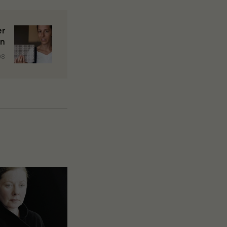
er
gn
08