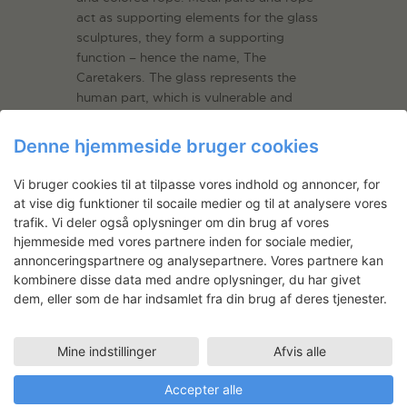
act as supporting elements for the glass
sculptures, they form a supporting
function – hence the name, The
Caretakers. The glass represents the
human part, which is vulnerable and
exposed, whereas the metal and the rope
form an auxiliary function – a kind of
Denne hjemmeside bruger cookies
caring role. The very process of making
the parts fit together into a larger whole,
Vi bruger cookies til at tilpasse vores indhold og annoncer, for
and giving the static glass mobility is a
at vise dig funktioner til socaile medier og til at analysere vores
thematic anchor for the exhibition.
trafik. Vi deler også oplysninger om din brug af vores
hjemmeside med vores partnere inden for sociale medier,
“My project is about turning dramatic and
annonceringspartnere og analysepartnere. Vores partnere kan
violent life conditions into a poetic
kombinere disse data med andre oplysninger, du har givet
narrative. Like if, after a car accident, the
dem, eller som de har indsamlet fra din brug af deres tjenester.
human bodies decide to go to a bar and
have a drink. Bleeding and broken, they
Mine indstillinger
Afvis alle
keep moving… on wheels”.
Another important element is the color.
Accepter alle
The metal structures are colored using a