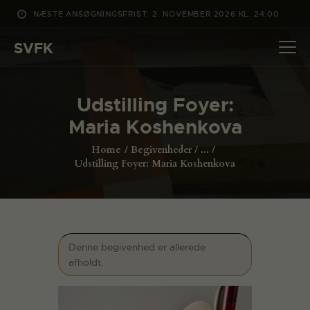
NÆSTE ANSØGNINGSFRIST: 2. NOVEMBER 2026 KL. 24:00
SVFK
SVFK
DET SKER
Udstilling Foyer:
PROJEKTER
Maria Koshenkova
CHANNEL
Home
Begivenheder
...
ANSØG
Udstilling Foyer: Maria Koshenkova
OM SVFK
ENGLISH
Denne begivenhed er allerede
afholdt.