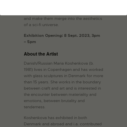
method similar to that used for glass. The
colors unite glass, rope and metal parts
and make them merge into the aesthetics
of a sci-fi universe.
Exhibition Opening: 8 Sept. 2023, 3pm
– 5pm
About the Artist
Danish/Russian Maria Koshenkova (b.
1981) lives in Copenhagen and has worked
with glass sculptures in Denmark for more
than 15 years. She works in the boundary
between craft and art and is interested in
the encounter between materiality and
emotions, between brutality and
tenderness.
Koshenkova has exhibited in both
Denmark and abroad and i.a. contributed