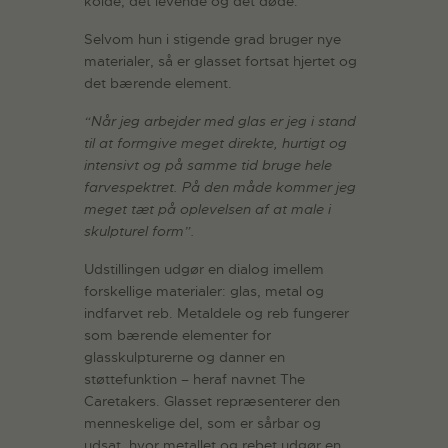
kolde, det levende og det døde.
Selvom hun i stigende grad bruger nye
materialer, så er glasset fortsat hjertet og
det bærende element.
“Når jeg arbejder med glas er jeg i stand
til at formgive meget direkte, hurtigt og
intensivt og på samme tid bruge hele
farvespektret. På den måde kommer jeg
meget tæt på oplevelsen af at male i
skulpturel form”.
Udstillingen udgør en dialog imellem
forskellige materialer: glas, metal og
indfarvet reb. Metaldele og reb fungerer
som bærende elementer for
glasskulpturerne og danner en
støttefunktion – heraf navnet The
Caretakers. Glasset repræsenterer den
menneskelige del, som er sårbar og
udsat, hvor metallet og rebet udgør en