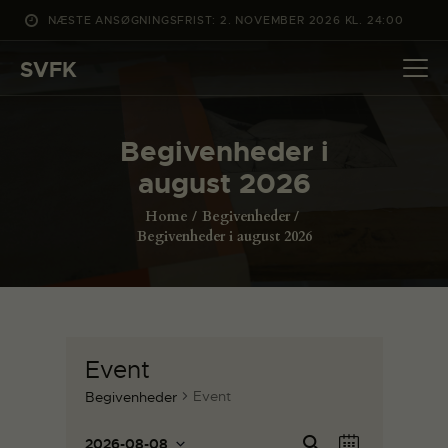
NÆSTE ANSØGNINGSFRIST: 2. NOVEMBER 2026 KL. 24:00
SVFK
SVFK
DET SKER
Begivenheder i
PROJEKTER
august 2026
CHANNEL
Home
Begivenheder
ANSØG
Begivenheder i august 2026
OM SVFK
ENGLISH
Event
Event
Begivenheder
B
B
Sø
2026-08-08