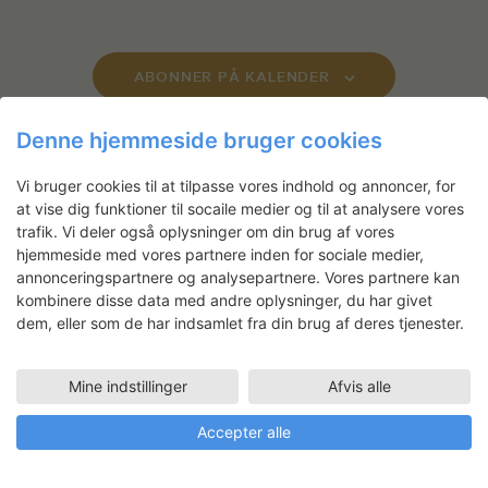
g
,
,
,
,
,
,
,
d
d
d
d
d
d
d
a
n
n
n
n
n
n
n
r
r
r
r
n
e
e
e
e
e
e
e
a
,
,
,
,
,
,
,
h
h
h
h
h
h
h
n
,
,
,
,
d
d
d
d
d
d
d
h
t
e
e
e
e
e
e
e
d
,
,
,
,
,
,
,
e
i
ABONNER PÅ KALENDER
d
d
d
d
d
d
d
V
o
d
,
,
,
,
,
,
,
i
n
e
Denne hjemmeside bruger cookies
e
r
w
Vi bruger cookies til at tilpasse vores indhold og annoncer, for
s
at vise dig funktioner til socaile medier og til at analysere vores
Nyhedsbrev
trafik. Vi deler også oplysninger om din brug af vores
N
hjemmeside med vores partnere inden for sociale medier,
a
Få ansøgningsfrister, arrangementer
annonceringspartnere og analysepartnere. Vores partnere kan
v
og artikler direkte i din indbakke.
kombinere disse data med andre oplysninger, du har givet
i
dem, eller som de har indsamlet fra din brug af deres tjenester.
g
a
Mine indstillinger
Afvis alle
t
Accepter alle
i
o