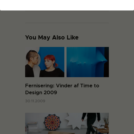
16.05.2018
You May Also Like
Fernisering: Vinder af Time to
Design 2009
30.11.2009