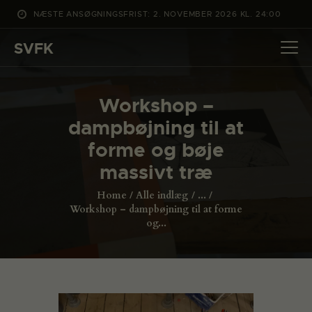
NÆSTE ANSØGNINGSFRIST: 2. NOVEMBER 2026 KL. 24:00
SVFK
SVFK
DET SKER
Workshop –
PROJEKTER
dampbøjning til at
CHANNEL
forme og bøje
ANSØG
massivt træ
OM SVFK
Home
Alle indlæg
...
ENGLISH
Workshop – dampbøjning til at forme
og...