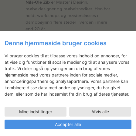
Nils-Ole Zib
er Master i Design,
møbeldesigner og møbelsnedker. Han h
ar
holdt workshops og masterclasses i
dampbøjning flere steder i verden i mere
end 20 år.
Denne hjemmeside bruger cookies
Vi bruger cookies til at tilpasse vores indhold og annoncer, for
at vise dig funktioner til socaile medier og til at analysere vores
trafik. Vi deler også oplysninger om din brug af vores
hjemmeside med vores partnere inden for sociale medier,
Værkstedsbilleder
annonceringspartnere og analysepartnere. Vores partnere kan
vinter 2018
kombinere disse data med andre oplysninger, du har givet
dem, eller som de har indsamlet fra din brug af deres tjenester.
23.02.2018
Mine indstillinger
Afvis alle
Strategiproces på
Statens Værksteder
Accepter alle
for Kunst