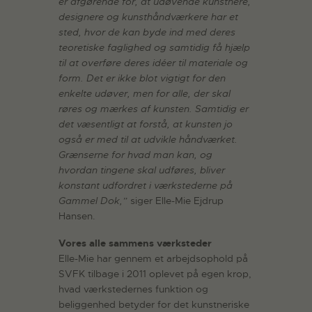
er afgørende for, at udøvende kunstnere,
designere og kunsthåndværkere har et
sted, hvor de kan byde ind med deres
teoretiske faglighed og samtidig få hjælp
til at overføre deres idéer til materiale og
form. Det er ikke blot vigtigt for den
enkelte udøver, men for alle, der skal
røres og mærkes af kunsten. Samtidig er
det væsentligt at forstå, at kunsten jo
også er med til at udvikle håndværket.
Grænserne for hvad man kan, og
hvordan tingene skal udføres, bliver
konstant udfordret i værkstederne på
Gammel Dok,”
siger Elle-Mie Ejdrup
Hansen.
Vores alle sammens værksteder
Elle-Mie har gennem et arbejdsophold på
SVFK tilbage i 2011 oplevet på egen krop,
hvad værkstedernes funktion og
beliggenhed betyder for det kunstneriske