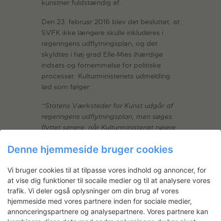
kunstner fuldstændig af.
Den 23. februar 2016 blev det besluttet, at
SVFK ikke længere skulle inkluderes i
regeringens udflytningsplan, og det
skyldtes i høj grad Elle-Mies ihærdige
indsats og fornemmelse for politiske
processer. Kulturministeriets udmelding
lød som følger:
“Statens Værksteder for Kunst udgår af
regeringens udflytningsplan, men søges
flyttet senere, når Kulturministeriet nøjere
har analyseret udnyttelsen af ministeriets
Denne hjemmeside bruger cookies
bygninger”.
Vi bruger cookies til at tilpasse vores indhold og annoncer, for
at vise dig funktioner til socaile medier og til at analysere vores
trafik. Vi deler også oplysninger om din brug af vores
hjemmeside med vores partnere inden for sociale medier,
Fakta
annonceringspartnere og analysepartnere. Vores partnere kan