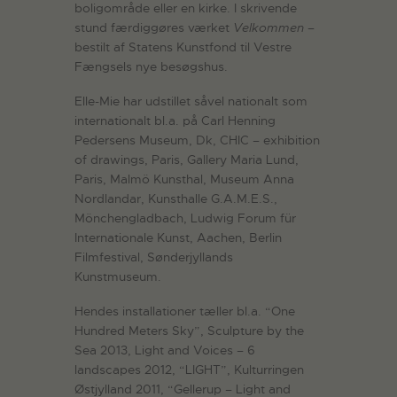
boligområde eller en kirke. I skrivende
stund færdiggøres værket
Velkommen
–
bestilt af Statens Kunstfond til Vestre
Fængsels nye besøgshus.
Elle-Mie har udstillet såvel nationalt som
internationalt bl.a. på Carl Henning
Pedersens Museum, Dk, CHIC – exhibition
of drawings, Paris, Gallery Maria Lund,
Paris, Malmö Kunsthal, Museum Anna
Nordlandar, Kunsthalle G.A.M.E.S.,
Mönchengladbach, Ludwig Forum für
Internationale Kunst, Aachen, Berlin
Filmfestival, Sønderjyllands
Kunstmuseum.
Hendes installationer tæller bl.a. “One
Hundred Meters Sky”, Sculpture by the
Sea 2013, Light and Voices – 6
landscapes 2012, “LIGHT”, Kulturringen
Østjylland 2011, “Gellerup – Light and