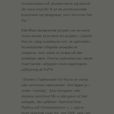
hovedstaden på akademierne og blandt
de mere end 80 % af de professionelle
kunstnere og designere, som kommer her
fra.”
Elle-Mies daværende projekt var en serie
store skitser til et land art projekt i Jylland.
Hun er i dag overbevist om, at opholdet i
hovedstaden tilføjede arbejdet et
vingesus, som satte sit præg på det
endelige værk. Denne oplevelse har været
med hende i arbejdet mod regeringens
udflytning af SVFK.
“Statens Værksteder for Kunst er vores
alle sammens værksteder. Det ligger jo i
ordet “statslig”. Som borgere i det
danske samfund får vi alle gavn af det
arbejde, der udføres i Gammel Dok
Pakhus på Christianshavn. (…) Jeg er
dybt skeptisk over for, om SVK, selv i en