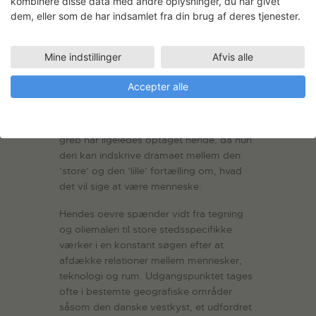
Elle-Mie Ejdrup Hansen (1958) er uddannet
kombinere disse data med andre oplysninger, du har givet
ved Designskolen i Kolding og har
dem, eller som de har indsamlet fra din brug af deres tjenester.
arbejdet som kunstner siden 1988 med
base i Aarhus. Som kunstner er hun
Mine indstillinger
Afvis alle
optaget af ’linjen’ som form og fænomen.
Linjens minimalisme kan i hendes optik
Accepter alle
bære komplekse historiske, geografiske,
politiske, filosofiske og poetiske
spørgsmål i sig. Skala som kunstnerisk
greb har ligeledes optaget hende, da hun
deri kan indskrive dramaet mellem den
’store’ og den ’lille’ fortælling om, hvad
det vil sige at være menneske.
Hendes oevre spænder vidt fra tegning
og oliemaleri til store stedsspecifikke
værker i en konstant søgen efter at
afdække relationer mellem mennesker,
teknologi og rum. Udgangspunktet tages
ofte i bestemte geografiske områder
såsom den danske vestkyst, et udfordret