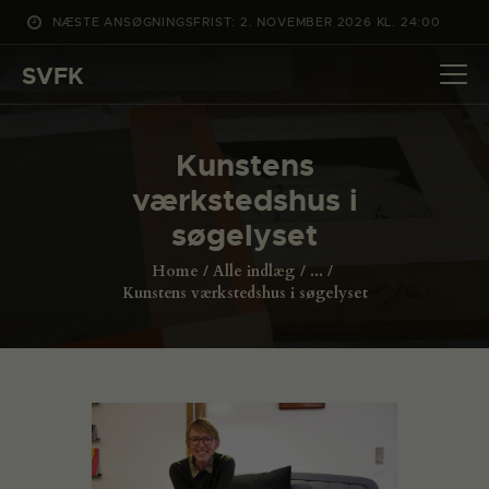
NÆSTE ANSØGNINGSFRIST: 2. NOVEMBER 2026 KL. 24:00
SVFK
SVFK
DET SKER
Kunstens
PROJEKTER
værkstedshus i
CHANNEL
søgelyset
ANSØG
Home
Alle indlæg
...
OM SVFK
Kunstens værkstedshus i søgelyset
ENGLISH