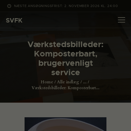
NÆSTE ANSØGNINGSFRIST: 2. NOVEMBER 2026 KL. 24:00
SVFK
SVFK
DET SKER
Værkstedsbilleder:
PROJEKTER
Komposterbart,
CHANNEL
brugervenligt
ANSØG
service
OM SVFK
Home
Alle indlæg
...
ENGLISH
Værkstedsbilleder: Komposterbart...