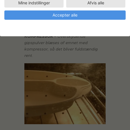
Mine indstillinger
Afvis alle
Accepter alle
KOMPRESSOR
– Overskydende
gipspulver blæses af emnet med
kompressor, så det bliver fuldstændig
rent.