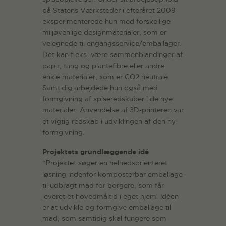
på Statens Værksteder i efteråret 2009
eksperimenterede hun med forskellige
miljøvenlige designmaterialer, som er
velegnede til engangsservice/emballager.
Det kan f.eks. være sammenblandinger af
papir, tang og plantefibre eller andre
enkle materialer, som er CO2 neutrale.
Samtidig arbejdede hun også med
formgivning af spiseredskaber i de nye
materialer. Anvendelse af 3D-printeren var
et vigtig redskab i udviklingen af den ny
formgivning.
Projektets grundlæggende idé
”Projektet søger en helhedsorienteret
løsning indenfor komposterbar emballage
til udbragt mad for borgere, som får
leveret et hovedmåltid i eget hjem. Idéen
er at udvikle og formgive emballage til
mad, som samtidig skal fungere som